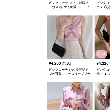
ピンクコーデ フリル刺繍ブ
ピンクコ
ラウス 春 大人可愛いトップ
ボン 肩
ス
ラウス
SALE
¥
4,200
¥
4,320
(税込)
ピンクコーデ ひねりデザイ
ピンクコ
ンが可愛いノースリーブブラ
袖 ウエ
ウス
ーブブラ