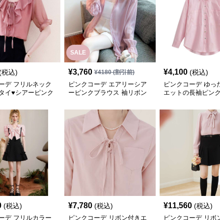
SALE
¥
3,760
¥
4,100
(税込)
(税込)
¥
4180
(割引前)
ーデ フリルネック
ピンクコーデ エアリーシア
ピンクコーデ ゆっ
タイ♥シアーピンク
ーピンクブラウス 袖リボン
エットの長袖ピン
付きシャツ
ラウス
0
¥
7,780
¥
11,560
(税込)
(税込)
(税込)
ーデ フリルカラー
ピンクコーデ リボン付きエ
ピンクコーデ リボ