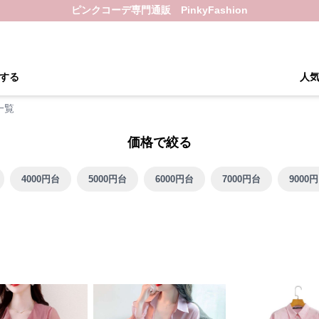
ピンクコーデ専門通販 PinkyFashion
する
人
一覧
価格で絞る
4000円台
5000円台
6000円台
7000円台
9000