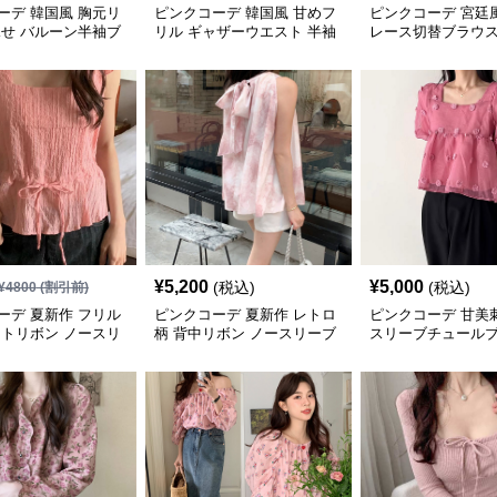
ーデ 韓国風 胸元リ
ピンクコーデ 韓国風 甘めフ
ピンクコーデ 宮廷
見せ バルーン半袖ブ
リル ギャザーウエスト 半袖
レース切替ブラウス
シフォン風ブラウス
トロ
¥
5,200
¥
5,000
(税込)
(税込)
¥
4800
(割引前)
ーデ 夏新作 フリル
ピンクコーデ 夏新作 レトロ
ピンクコーデ 甘美
ストリボン ノースリ
柄 背中リボン ノースリーブ
スリーブチュール
ウス
ブラウス