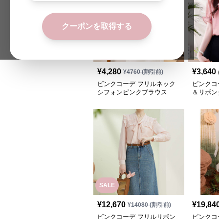
クーポンを取得する
SALE
¥
4,280
¥
3,640
¥
4760
(割引前)
ピンクコーデ フリルネック
ピンクコ
シフォンピンクブラウス
＆リボン
ブラウス
SALE
¥
12,670
¥
19,84
¥
14080
(割引前)
ピンクコーデ フリルリボン
ピンクコ