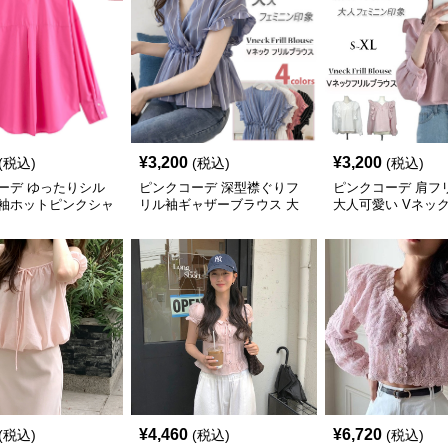
¥
3,200
¥
3,200
(税込)
(税込)
(税込)
ーデ ゆったりシル
ピンクコーデ 深型襟ぐりフ
ピンクコーデ 肩フ
袖ホットピンクシャ
リル袖ギャザーブラウス 大
大人可愛い Vネッ
ス
きいサイズ対応
ングブラウス
¥
4,460
¥
6,720
(税込)
(税込)
(税込)