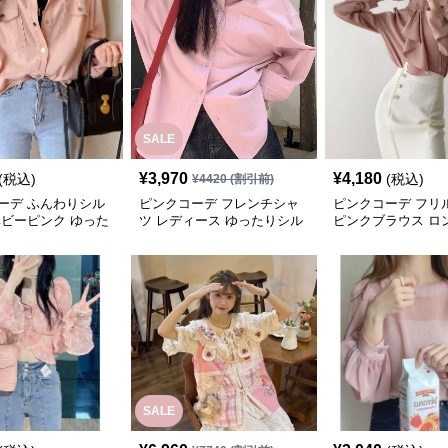
SALE
¥
3,970
¥
4,180
(税込)
(税込)
¥
4420
(割引前)
ーデ ふんわりシル
ピンクコーデ フレンチシャ
ピンクコーデ フリ
ベビーピンク ゆった
ツ レディース ゆったりシル
ピンクブラウス ロ
ックス ブラウス レデ
エット オーバーサイズ カジ
ーブ
カジュアル 羽織りシ
ュアル シンプル ブラウス ピ
ンクシャツ
SALE