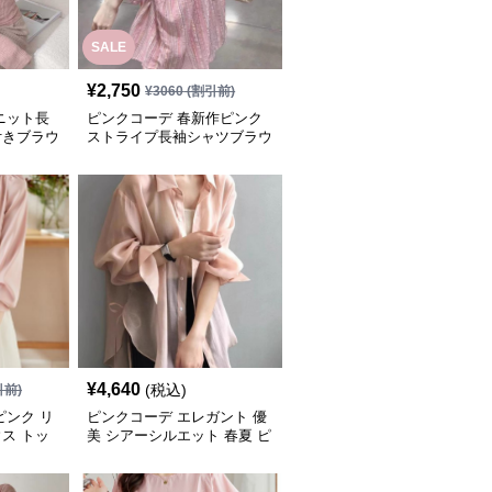
SALE
¥
2,750
¥
3060
(割引前)
ニット長
ピンクコーデ 春新作ピンク
付きブラウ
ストライプ長袖シャツブラウ
ス
¥
4,640
(税込)
引前)
ピンク リ
ピンクコーデ エレガント 優
ス トッ
美 シアーシルエット 春夏 ピ
ンクブラウス