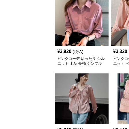
¥
3,920
¥
3,320
(税込)
ピンクコーデ ゆったり シル
ピンクコ
エット 上品 長袖 シンプル
エット 
無地 着回し ピンクブラウス
り リラ
シャツ くすみピンク ピンク
ィース 
コーデ
ャツ