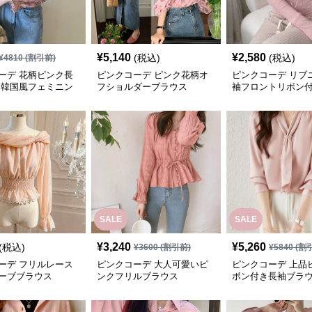
¥
5,140
¥
2,580
(税込)
(税込)
¥
4810
(割引前)
ーデ 花柄ピンク長
ピンクコーデ ピンク花柄オ
ピンクコーデ リブ
 韓国風フェミニン
フショルダーブラウス
袖フロントリボン
ス
SALE
SALE
¥
3,240
¥
5,260
(税込)
¥
3600
(割引前)
¥
5840
(割
ーデ フリルレース
ピンクコーデ 大人可愛いピ
ピンクコーデ 上品
ーブブラウス
ンクフリルブラウス
ボン付き長袖ブラウ
プス