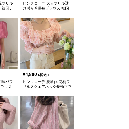
風フリル
ピンクコーデ 大人フリル透
 韓国レ
け感Ⅴ首長袖ブラウス 韓国
風
¥
4,800
(税込)
刺繍パフ
ピンクコーデ 夏新作 花柄フ
ブラウス
リルスクエアネック長袖ブラ
ウス