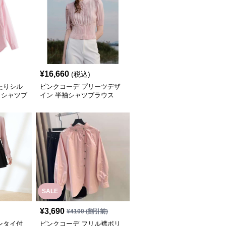
¥
16,660
(税込)
たりシル
ピンクコーデ プリーツデザ
クシャツブ
イン 半袖シャツブラウス
SALE
¥
3,690
¥
4100
(割引前)
ンタイ付
ピンクコーデ フリル襟ボリ