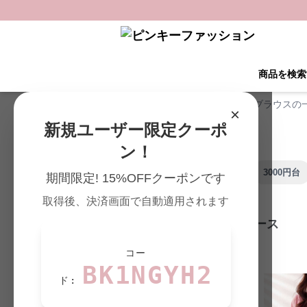
商品を検索
ピンキーファッション TOP
›
ブラウスの
×
新規ユーザー限定クーポ
ン！
1000円台
2000円台
3000円台
期間限定! 15%OFFクーポンです
取得後、決済画面で自動適用されます
ピンクコーデ ワンピース
コー
78
件の商品が見つかりました
BK1NGYH2
ド: