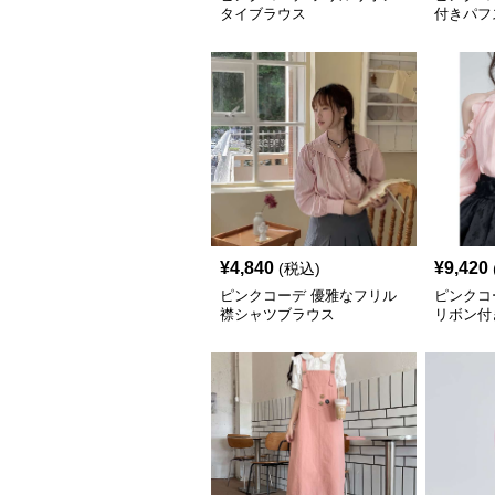
タイブラウス
付きパフ
¥
4,840
¥
9,420
(税込)
ピンクコーデ 優雅なフリル
ピンクコ
襟シャツブラウス
リボン付
ラウス