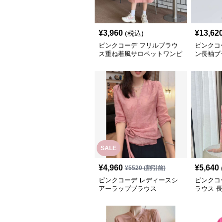
¥
3,960
¥
13,62
(税込)
ピンクコーデ フリルブラウ
ピンクコ
ス重ね着風サロペットワンピ
ン長袖ブ
ース
SALE
¥
4,960
¥
5,640
¥
5520
(割引前)
ピンクコーデ レディースシ
ピンクコ
アーラップブラウス
ラウス 