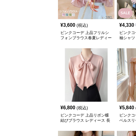
SALE
¥
3,600
¥
4,330
(税込)
ピンクコーデ 上品フリルシ
ピンクコ
フォンブラウス春夏レディー
袖シャツ
ス
ブラウス
¥
6,800
¥
5,840
(税込)
ピンクコーデ 上品リボン蝶
ピンクコ
結びブラウス レディース 長
ベルスリ
袖