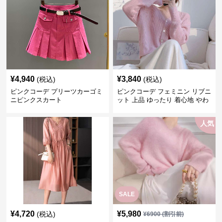
¥
4,940
¥
3,840
(税込)
(税込)
ピンクコーデ プリーツカーゴミ
ピンクコーデ フェミニン リブニ
ニピンクスカート
ット 上品 ゆったり 着心地 やわ
らか 上質 着回し もてピンク ピ
ンクカーディガン ピンクコーデ
人気
SALE
¥
4,720
¥
5,980
(税込)
¥
6900
(割引前)