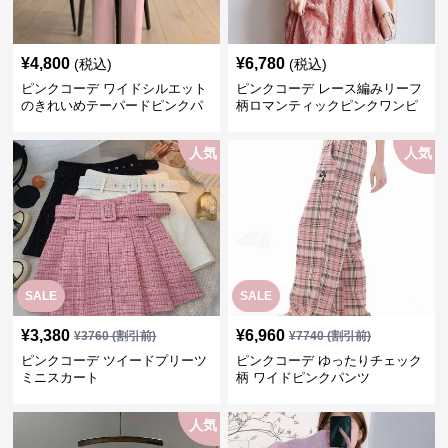
¥
4,800
¥
6,780
(税込)
(税込)
ピンクコーデ ワイドシルエット
ピンクコーデ レース編みリーフ
のきれいめテーパードピンクパ
柄ロマンティックピンクワンピ
ンツ
ース
人気
人気
SALE
SALE
¥
3,380
¥
6,960
¥
3760
(割引前)
¥
7740
(割引前)
ピンクコーデ ツイードプリーツ
ピンクコーデ ゆったりチェック
ミニスカート
柄 ワイドピンクパンツ
人気