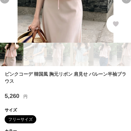
Previous slide
Ne
ピンクコーデ 韓国風 胸元リボン 肩見せ バルーン半袖ブラ
ウス
5,260
円
サイズ
フリーサイズ