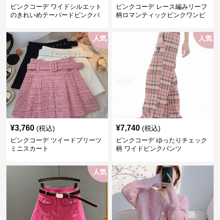
ピンクコーデ ワイドシルエット
ピンクコーデ レース編みリーフ
のきれいめテーパードピンクパ
柄ロマンティックピンクワンピ
ンツ
ース
人気
人気
¥
3,760
¥
7,740
(税込)
(税込)
ピンクコーデ ツイードプリーツ
ピンクコーデ ゆったりチェック
ミニスカート
柄 ワイドピンクパンツ
人気