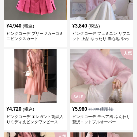
¥
4,940
¥
3,840
(税込)
(税込)
ピンクコーデ プリーツカーゴミ
ピンクコーデ フェミニン リブニ
ニピンクスカート
ット 上品 ゆったり 着心地 やわ
らか 上質 着回し もてピンク ピ
ンクカーディガン ピンクコーデ
人気
SALE
¥
4,720
¥
5,980
(税込)
¥
6900
(割引前)
ピンクコーデ エレガント刺繍入
ピンクコーデ モヘア風 ふんわり
りミディ丈ピンクワンピース
贅沢ニットプルオーバー
人気