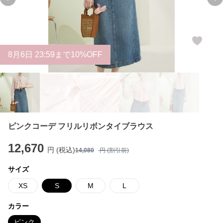
Previous slide
Ne
8
月
6
日 23:59まで10%OFF
ピンクコーデ フリルリボンタイブラウス
12,670
円 (税込)
14,080
円 (割引前)
サイズ
XS
S
M
L
カラー
ピンク