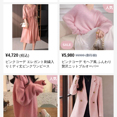
ンクカーディガン ピンクコーデ
人気
SALE
¥
4,720
¥
5,980
(税込)
¥
6900
(割引前)
ピンクコーデ エレガント刺繍入
ピンクコーデ モヘア風 ふんわり
りミディ丈ピンクワンピース
贅沢ニットプルオーバー
人気