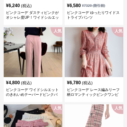
¥
6,240
¥
6,580
(税込)
¥
7320
(割引前)
ピンクコーデ ダスティピンクが
ピンクコーデ ゆったりワイドス
オシャレ度UP！ワイドシルエッ
トライプパンツ
トプリーツパンツ
人気
人気
¥
4,800
¥
6,780
(税込)
(税込)
ピンクコーデ ワイドシルエット
ピンクコーデ レース編みリーフ
のきれいめテーパードピンクパ
柄ロマンティックピンクワンピ
ンツ
ース
人気
人気