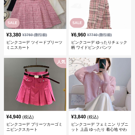
SALE
SALE
¥
3,380
¥
6,960
¥
3760
(割引前)
¥
7740
(割引前)
ピンクコーデ ツイードプリーツ
ピンクコーデ ゆったりチェック
ミニスカート
柄 ワイドピンクパンツ
人気
¥
4,940
¥
3,840
(税込)
(税込)
ピンクコーデ プリーツカーゴミ
ピンクコーデ フェミニン リブニ
ニピンクスカート
ット 上品 ゆったり 着心地 やわ
らか 上質 着回し もてピンク ピ