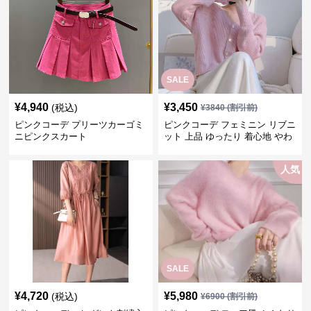
SALE
¥
4,940
¥
3,450
(税込)
¥
3840
(割引前)
ピンクコーデ プリーツカーゴミ
ピンクコーデ フェミニン リブニ
ニピンクスカート
ット 上品 ゆったり 着心地 やわ
らか 上質 着回し もてピンク ピ
ンクカーディガン ピンクコーデ
人気
SALE
¥
4,720
¥
5,980
(税込)
¥
6900
(割引前)