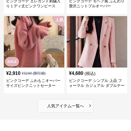
ピンクコーデ エレガント刺繍入
ピンクコーデ モヘア風 ふんわり
りミディ丈ピンクワンピース
贅沢ニットプルオーバー
人気
SALE
¥
2,910
¥
4,680
(税込)
¥
3240
(割引前)
ピンクコーデ ふわもこオーバー
ピンクコーデ シンプル 上品 フ
サイズピンクニットセーター
ォーマル カジュアル ダブルテー
ラード ピンクジャケット
›
人気アイテム一覧へ