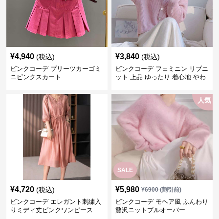
¥
4,940
¥
3,840
(税込)
(税込)
ピンクコーデ プリーツカーゴミ
ピンクコーデ フェミニン リブニ
ニピンクスカート
ット 上品 ゆったり 着心地 やわ
らか 上質 着回し もてピンク ピ
ンクカーディガン ピンクコーデ
人気
SALE
¥
4,720
¥
5,980
(税込)
¥
6900
(割引前)
ピンクコーデ エレガント刺繍入
ピンクコーデ モヘア風 ふんわり
りミディ丈ピンクワンピース
贅沢ニットプルオーバー