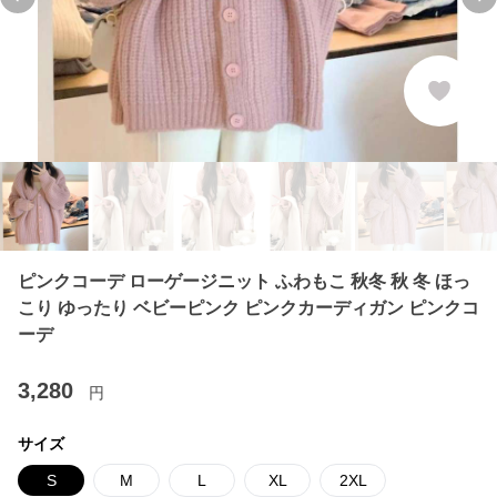
Previous slide
Ne
ピンクコーデ ローゲージニット ふわもこ 秋冬 秋 冬 ほっ
こり ゆったり ベビーピンク ピンクカーディガン ピンクコ
ーデ
3,280
円
サイズ
S
M
L
XL
2XL