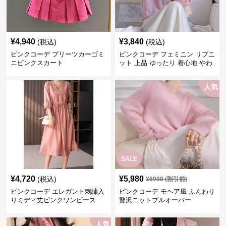
¥
4,940
¥
3,840
(税込)
(税込)
ピンクコーデ プリーツカーゴミ
ピンクコーデ フェミニン リブニ
ニピンクスカート
ット 上品 ゆったり 着心地 やわ
らか 上質 着回し もてピンク ピ
ンクカーディガン ピンクコーデ
人気
SALE
¥
4,720
¥
5,980
(税込)
¥
6900
(割引前)
ピンクコーデ エレガント刺繍入
ピンクコーデ モヘア風 ふんわり
りミディ丈ピンクワンピース
贅沢ニットプルオーバー
人気