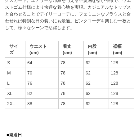
クスカート。エアリーな印象を与える不規則な裾が特徴で、ウエ
ストゴム仕様により快適な着心地を実現。カジュアルなトップス
と合わせることでデイリーコーデに、フェミニンなブラウスと合
わせれば特別な日の装いにも最適。ピンクコーデを楽しむ一枚と
して、様々なシーンで活躍します。
サイ
ウエスト
着丈
内股
裾幅
ズ
(cm)
(cm)
(cm)
(cm)
S
64
78
62
128
M
70
78
62
128
L
76
78
62
128
XL
82
78
62
128
2XL
88
78
62
128
■発送日