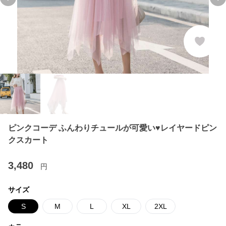
Previous slide
Ne
ピンクコーデ ふんわりチュールが可愛い♥レイヤードピン
クスカート
3,480
円
サイズ
S
M
L
XL
2XL