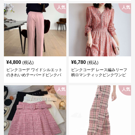
人気
人気
¥
4,800
¥
6,780
(税込)
(税込)
ピンクコーデ ワイドシルエット
ピンクコーデ レース編みリーフ
のきれいめテーパードピンクパ
柄ロマンティックピンクワンピ
ンツ
ース
人気
人気