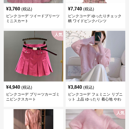
¥
3,760
¥
7,740
(税込)
(税込)
ピンクコーデ ツイードプリーツ
ピンクコーデ ゆったりチェック
ミニスカート
柄 ワイドピンクパンツ
人気
¥
4,940
¥
3,840
(税込)
(税込)
ピンクコーデ プリーツカーゴミ
ピンクコーデ フェミニン リブニ
ニピンクスカート
ット 上品 ゆったり 着心地 やわ
らか 上質 着回し もてピンク ピ
ンクカーディガン ピンクコーデ
人気