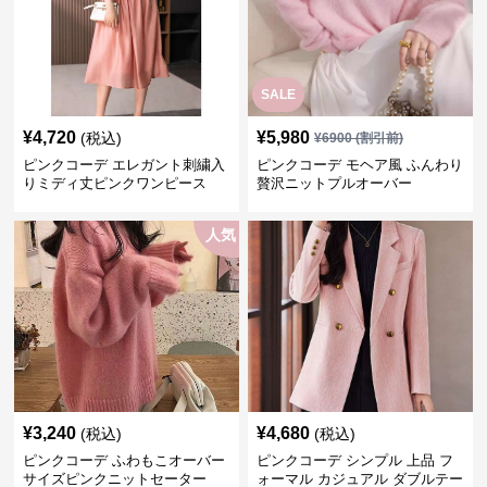
SALE
¥
4,720
¥
5,980
(税込)
¥
6900
(割引前)
ピンクコーデ エレガント刺繍入
ピンクコーデ モヘア風 ふんわり
りミディ丈ピンクワンピース
贅沢ニットプルオーバー
人気
¥
3,240
¥
4,680
(税込)
(税込)
ピンクコーデ ふわもこオーバー
ピンクコーデ シンプル 上品 フ
サイズピンクニットセーター
ォーマル カジュアル ダブルテー