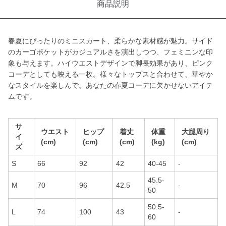
商品説明
春夏にぴったりのミニスカート、柔らかな素材感が魅力。サイド
のカーゴポケットがカジュアルさを演出しつつ、フェミニンな印
象も与えます。ハイウエストデザインで脚長効果があり、ピンク
コーデとしても映える一枚。様々なトップスと合わせて、華やか
なスタイルを楽しんで。あなたの春夏コーデに欠かせないアイテ
ムです。
サ
ウエスト
ヒップ
着丈
体重
大腿周り
イ
(cm)
(cm)
(cm)
(kg)
(cm)
ズ
S
66
92
42
40-45
-
45.5-
M
70
96
42.5
-
50
50.5-
L
74
100
43
-
60