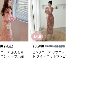
SALE
40
¥
3,940
¥
3,780
(税込)
(税込)
¥
4380
(割引前)
クコーデ ふんわり
ピンクコーデ リブニッ
ピンクコーデ リブニッ
ミニン ケーブル編
ト タイト ニットワンピ
ト 長袖 華やか 女性らし
ット 長袖 秋冬 ゆっ
ひざ下 ロング 長袖 秋冬
い Vネック スタイルア
リブニット ピンク
ワンピース エレガント
ップ シンプル タイト ピ
ピース 体型カバー
女性 着やせ ピンクワン
ンクワンピース ピンク
地抜群 ピンクコー
ピース ピンクコーデ
コーデ