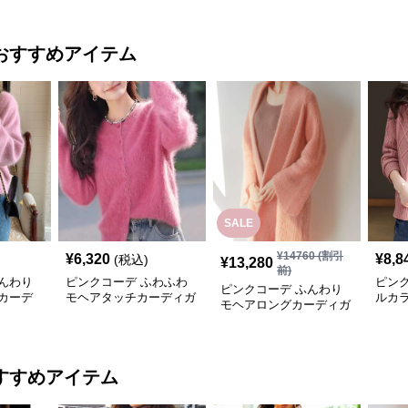
おすすめアイテム
SALE
¥
14760
(割引
¥
6,320
¥
8,8
(税込)
¥
13,280
前)
んわり
ピンクコーデ ふわふわ
ピン
ピンクコーデ ふんわり
カーデ
モヘアタッチカーディガ
ルカ
モヘアロングカーディガ
ン
みカ
ン
すすめアイテム