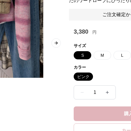
たのワードローブにぴったり
ご注文確定か
3,380
円
Next slide
サイズ
S
M
L
カラー
ピンク
1
購
カー