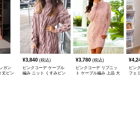
¥
3,840
¥
3,780
¥
4,2
(税込)
(税込)
レガン
ピンクコーデ ケーブル
ピンクコーデ リブニッ
ピン
ィ丈ピン
編み ニット くすみピン
ト ケーブル編み 上品 大
フェ
ク 大人 女性 ゆったり 体
人 レディース あったか
み ニ
型カバー 長袖 あったか
カジュアル オフィス タ
たり 
ワンピース ピンクコー
ートルネック ピンクワ
ワン
デ
ンピース
着心
デ