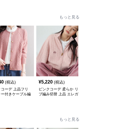
もっと見る
40
¥
5,220
¥
4,160
(税込)
(税込)
(税込)
クコーデ 上品フリ
ピンクコーデ 柔らか リ
ピンクコーデ なめらか
ラー付きケーブル編
ブ編み切替 上品 エレガ
手編み オーバーサイズ
ーディガン
ント フェミニン ピンク
ピンクカーディガン
カーディガン
もっと見る