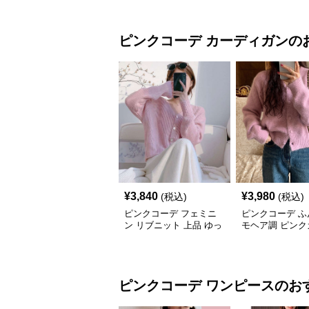
ピンクコーデ
カーディガン
の
¥
3,840
¥
3,980
(税込)
(税込)
ピンクコーデ フェミニ
ピンクコーデ ふ
ン リブニット 上品 ゆっ
モヘア調 ピンク
たり 着心地 やわらか 上
ィガン
質 着回し もてピンク ピ
ンクカーディガン ピン
クコーデ
ピンクコーデ
ワンピース
のお