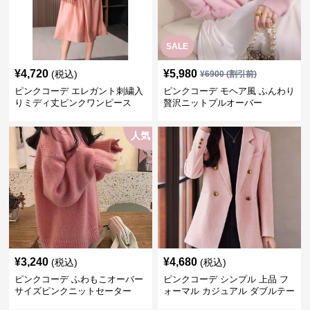
SALE
¥
4,720
¥
5,980
(税込)
¥
6900
(割引前)
ピンクコーデ エレガント刺繍入
ピンクコーデ モヘア風 ふんわり
りミディ丈ピンクワンピース
贅沢ニットプルオーバー
人気
¥
3,240
¥
4,680
(税込)
(税込)
ピンクコーデ ふわもこオーバー
ピンクコーデ シンプル 上品 フ
サイズピンクニットセーター
ォーマル カジュアル ダブルテー
ラード ピンクジャケット