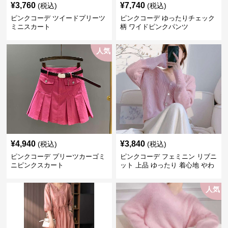
¥
3,760
¥
7,740
(税込)
(税込)
ピンクコーデ ツイードプリーツ
ピンクコーデ ゆったりチェック
ミニスカート
柄 ワイドピンクパンツ
人気
¥
4,940
¥
3,840
(税込)
(税込)
ピンクコーデ プリーツカーゴミ
ピンクコーデ フェミニン リブニ
ニピンクスカート
ット 上品 ゆったり 着心地 やわ
らか 上質 着回し もてピンク ピ
ンクカーディガン ピンクコーデ
人気