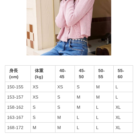
身長
体重
40-
45-
50-
55-
(cm)
(kg)
45
50
55
60
150-155
XS
XS
S
M
L
153-157
XS
S
M
M
L
158-162
S
S
M
L
XL
163-167
S
M
L
L
XL
168-172
M
M
L
L
XL