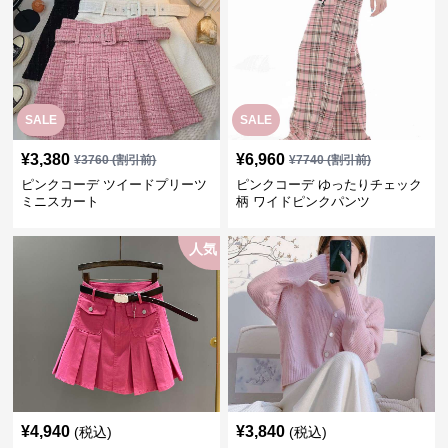
SALE
SALE
¥
3,380
¥
6,960
¥
3760
(割引前)
¥
7740
(割引前)
ピンクコーデ ツイードプリーツ
ピンクコーデ ゆったりチェック
ミニスカート
柄 ワイドピンクパンツ
人気
¥
4,940
¥
3,840
(税込)
(税込)