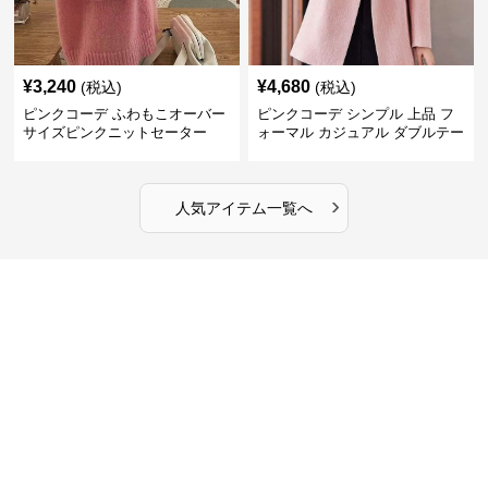
¥
3,240
¥
4,680
(税込)
(税込)
ピンクコーデ ふわもこオーバー
ピンクコーデ シンプル 上品 フ
サイズピンクニットセーター
ォーマル カジュアル ダブルテー
ラード ピンクジャケット
›
人気アイテム一覧へ