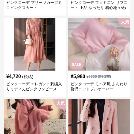
ピンクコーデ プリーツカーゴミ
ピンクコーデ フェミニン リブニ
ニピンクスカート
ット 上品 ゆったり 着心地 やわ
らか 上質 着回し もてピンク ピ
ンクカーディガン ピンクコーデ
人気
SALE
¥
4,720
¥
5,980
(税込)
¥
6900
(割引前)
ピンクコーデ エレガント刺繍入
ピンクコーデ モヘア風 ふんわり
りミディ丈ピンクワンピース
贅沢ニットプルオーバー
人気