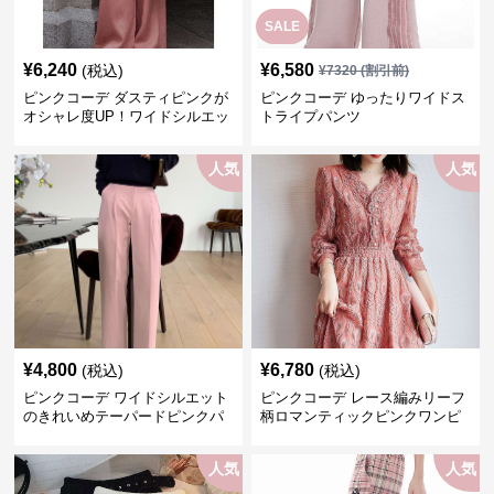
SALE
¥
6,240
¥
6,580
(税込)
¥
7320
(割引前)
ピンクコーデ ダスティピンクが
ピンクコーデ ゆったりワイドス
オシャレ度UP！ワイドシルエッ
トライプパンツ
トプリーツパンツ
人気
人気
¥
4,800
¥
6,780
(税込)
(税込)
ピンクコーデ ワイドシルエット
ピンクコーデ レース編みリーフ
のきれいめテーパードピンクパ
柄ロマンティックピンクワンピ
ンツ
ース
人気
人気