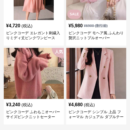
SALE
¥
4,720
¥
5,980
(税込)
¥
6900
(割引前)
ピンクコーデ エレガント刺繍入
ピンクコーデ モヘア風 ふんわり
りミディ丈ピンクワンピース
贅沢ニットプルオーバー
人気
¥
3,240
¥
4,680
(税込)
(税込)
ピンクコーデ ふわもこオーバー
ピンクコーデ シンプル 上品 フ
サイズピンクニットセーター
ォーマル カジュアル ダブルテー
ラード ピンクジャケット