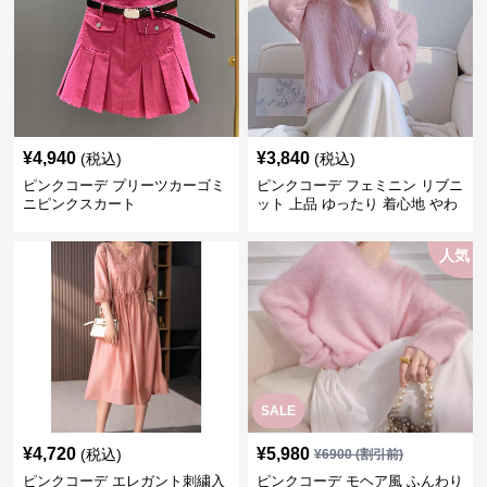
¥
4,940
¥
3,840
(税込)
(税込)
ピンクコーデ プリーツカーゴミ
ピンクコーデ フェミニン リブニ
ニピンクスカート
ット 上品 ゆったり 着心地 やわ
らか 上質 着回し もてピンク ピ
ンクカーディガン ピンクコーデ
人気
SALE
¥
4,720
¥
5,980
(税込)
¥
6900
(割引前)
ピンクコーデ エレガント刺繍入
ピンクコーデ モヘア風 ふんわり