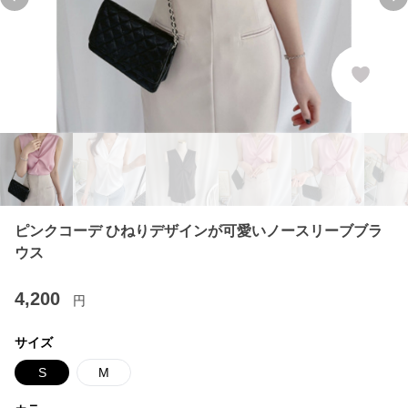
Previous slide
Ne
ピンクコーデ ひねりデザインが可愛いノースリーブブラ
ウス
4,200
円
サイズ
S
M