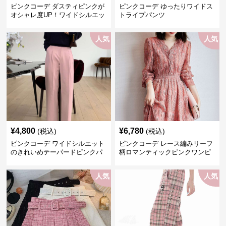
ピンクコーデ ダスティピンクが
ピンクコーデ ゆったりワイドス
オシャレ度UP！ワイドシルエッ
トライプパンツ
トプリーツパンツ
人気
人気
¥
4,800
¥
6,780
(税込)
(税込)
ピンクコーデ ワイドシルエット
ピンクコーデ レース編みリーフ
のきれいめテーパードピンクパ
柄ロマンティックピンクワンピ
ンツ
ース
人気
人気