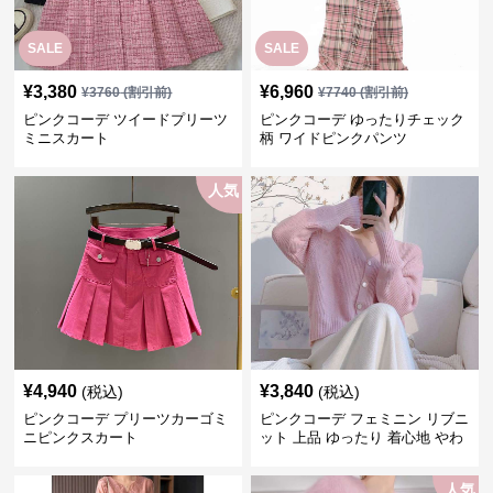
SALE
SALE
¥
3,380
¥
6,960
¥
3760
(割引前)
¥
7740
(割引前)
ピンクコーデ ツイードプリーツ
ピンクコーデ ゆったりチェック
ミニスカート
柄 ワイドピンクパンツ
人気
¥
4,940
¥
3,840
(税込)
(税込)
ピンクコーデ プリーツカーゴミ
ピンクコーデ フェミニン リブニ
ニピンクスカート
ット 上品 ゆったり 着心地 やわ
らか 上質 着回し もてピンク ピ
ンクカーディガン ピンクコーデ
人気