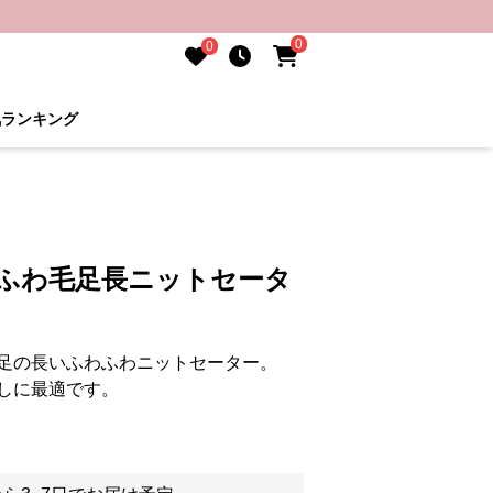
0
0
気ランキング
わふわ毛足長ニットセータ
足の長いふわふわニットセーター。
しに最適です。