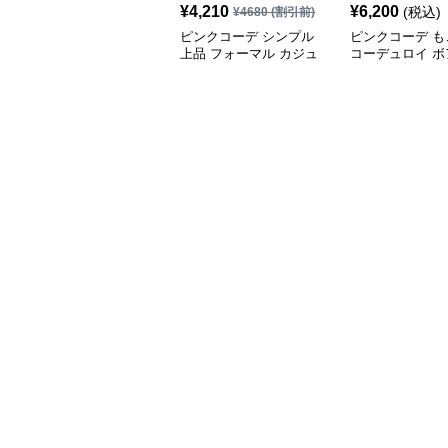
¥
4,210
¥
6,200
(税込)
¥
4680
(割引前)
ピンクコーデ シンプル
ピンクコーデ も
上品 フォーマル カジュ
コーデュロイ ボ
アル ダブルテーラード
クジャケット ブ
ピンクジャケット
ジャケットコート
ァー