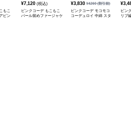
¥
7,120
¥
3,830
¥
3,4
(税込)
¥
4260
(割引前)
こもこ
ピンクコーデ もこもこ
ピンクコーデ モコモコ
ピン
アピン
パール留めファージャケ
コーデュロイ 中綿 スタ
リブ編
ルゾン
ット ピンクジャケット
ンドカラー ダウンジャ
ゲー
 裏フ
ピンクコーデ
ケット
秋 冬
回し 
ンク
クコ