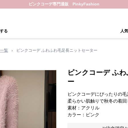
ピンクコーデ専門通販 PinkyFashion
する
人
一覧
›
ピンクコーデ ふわふわ毛足長ニットセーター
ピンクコーデ ふ
ー
ピンクコーデにぴったりの毛
柔らかい肌触りで秋冬の着回
素材：アクリル
カラー：ピンク