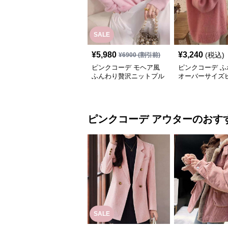
SALE
¥
5,980
¥
3,240
(税込)
¥
6900
(割引前)
ピンクコーデ モヘア風
ピンクコーデ ふ
ふんわり贅沢ニットプル
オーバーサイズ
オーバー
ットセーター
ピンクコーデ
アウター
のおす
SALE