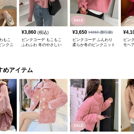
SALE
¥
3,860
¥
3,650
¥
4,1
(税込)
¥
4060
(割引前)
わもこ
ピンクコーデ もこもこ
ピンクコーデ ふんわり
ピン
ピンクニ
ふわふわ 冬のやさしい
柔らか冬のピンクニット
モヘ
お上品ピンクニット
ト 柔
ックス
ニット
すめアイテム
SALE