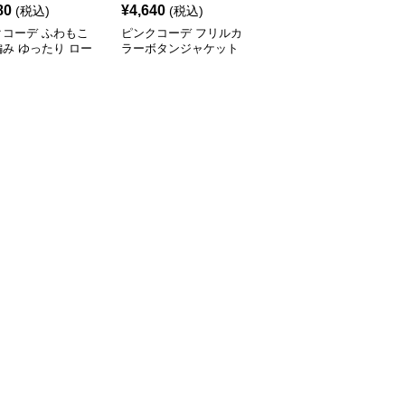
¥
12700
(割引
80
¥
4,640
(税込)
(税込)
¥
11,430
前)
クコーデ ふわもこ
ピンクコーデ フリルカ
ピンクコーデ エレガン
み ゆったり ロー
ラーボタンジャケット
トな襟付きフレアコート
ジニット パーカー
薄手アウター
ワンピース
 秋冬 レディース 着
アウター 羽織り ピ
カーディガン ピン
ーデ