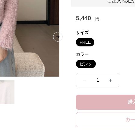
ご注文確定か
5,440
円
サイズ
Next slide
FREE
カラー
ピンク
1
購
カー