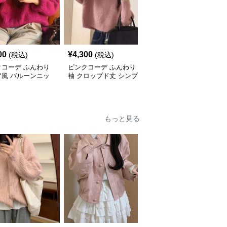
00
¥
4,300
¥
5,680
(税込)
(税込)
(税込)
クコーデ ふんわり
ピンクコーデ ふんわり
ピンクコーデ ゆったり
ア風 バルーンニッ
袖 クロップド丈 シンプ
やわらか 手編み風 ラウ
らか ゆったり リラ
ル ニットプルオーバー
ンドネック ローゲージ
 リブ編み ピンク
ピンクニット 秋冬コー
ピンクニット ピンクコ
 秋冬コーデ
デ
ーデ
もっと見る
SALE