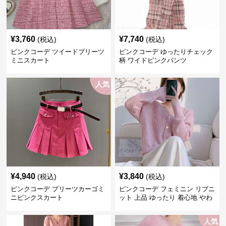
¥
3,760
¥
7,740
(税込)
(税込)
ピンクコーデ ツイードプリーツ
ピンクコーデ ゆったりチェック
ミニスカート
柄 ワイドピンクパンツ
人気
¥
4,940
¥
3,840
(税込)
(税込)
ピンクコーデ プリーツカーゴミ
ピンクコーデ フェミニン リブニ
ニピンクスカート
ット 上品 ゆったり 着心地 やわ
らか 上質 着回し もてピンク ピ
ンクカーディガン ピンクコーデ
人気