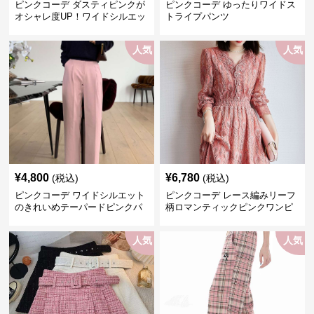
ピンクコーデ ダスティピンクが
ピンクコーデ ゆったりワイドス
オシャレ度UP！ワイドシルエッ
トライプパンツ
トプリーツパンツ
人気
人気
¥
4,800
¥
6,780
(税込)
(税込)
ピンクコーデ ワイドシルエット
ピンクコーデ レース編みリーフ
のきれいめテーパードピンクパ
柄ロマンティックピンクワンピ
ンツ
ース
人気
人気