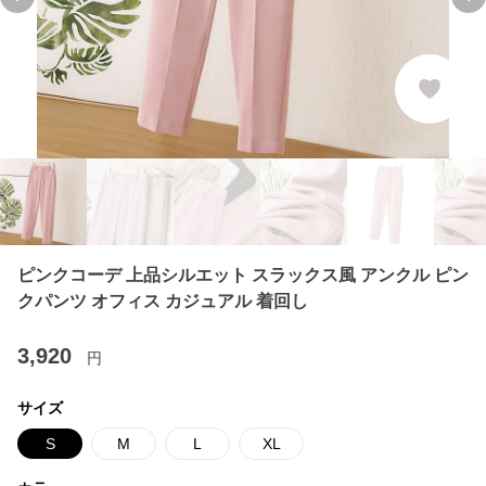
Previous slide
Ne
ピンクコーデ 上品シルエット スラックス風 アンクル ピン
クパンツ オフィス カジュアル 着回し
3,920
円
サイズ
S
M
L
XL