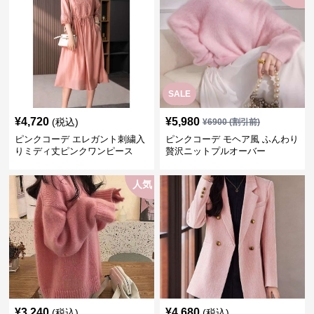
SALE
¥
4,720
¥
5,980
(税込)
¥
6900
(割引前)
ピンクコーデ エレガント刺繍入
ピンクコーデ モヘア風 ふんわり
りミディ丈ピンクワンピース
贅沢ニットプルオーバー
人気
¥
3,240
¥
4,680
(税込)
(税込)