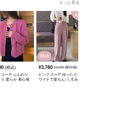
もっと見る
人気
SALE
80
¥
3,760
¥
3,640
(税込)
(税込)
¥
4180
(割引前)
クコーデ ふんわり
ピンクコーデ ゆったり
ピンクコーデ ハイウエ
り 柔らか 着心地
ワイドで楽ちん♪くすみ
ストテーパードスラック
ワンピース スカー
ピンクパンツ♥
スのピンクパンツ
ニム ニット ピンク
ディガン ピンクコ