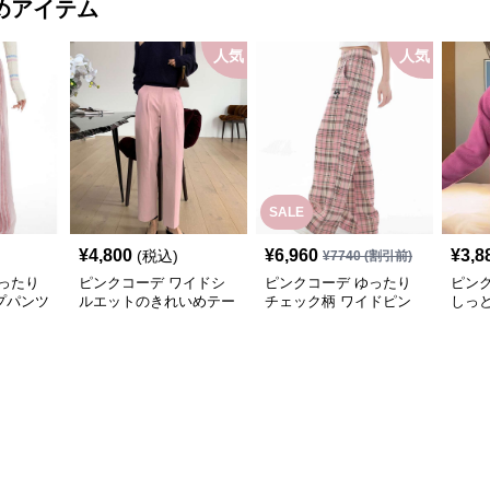
めアイテム
デ
人気
人気
SALE
¥
4,800
¥
6,960
¥
3,8
(税込)
¥
7740
(割引前)
ったり
ピンクコーデ ワイドシ
ピンクコーデ ゆったり
ピン
プパンツ
ルエットのきれいめテー
チェック柄 ワイドピン
しっと
パードピンクパンツ
クパンツ
上品 
ト デ
カー
ーデ