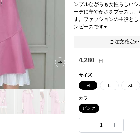
ンプルながらも女性らしいシ
ーデに華やかさをプラスし、
す。ファッションの主役とし
ンピースです♥
ご注文確定か
4,280
円
Next slide
サイズ
M
L
XL
カラー
ピンク
1