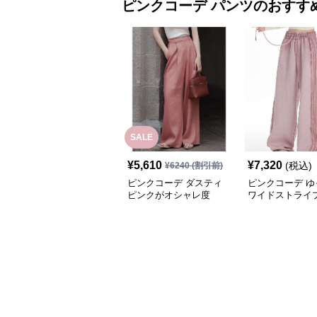
ピンクコーデ
パンツ
のおすす
SALE
¥
5,610
¥
7,320
(税込)
¥
6240
(割引前)
ピンクコーデ ダスティ
ピンクコーデ ゆ
ピンクがオシャレ度
ワイドストライ
UP！ワイドシルエット
プリーツパンツ