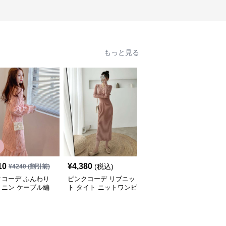
もっと見る
10
¥
4,380
¥
3,780
(税込)
(税込)
¥
4240
(割引前)
クコーデ ふんわり
ピンクコーデ リブニッ
ピンクコーデ リブニッ
ミニン ケーブル編
ト タイト ニットワンピ
ト 長袖 華やか 女性らし
ット 長袖 秋冬 ゆっ
ひざ下 ロング 長袖 秋冬
い Vネック スタイルア
リブニット ピンク
ワンピース エレガント
ップ シンプル タイト ピ
ピース 体型カバー
女性 着やせ ピンクワン
ンクワンピース ピンク
地抜群 ピンクコー
ピース ピンクコーデ
コーデ