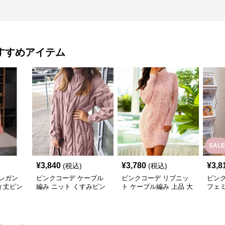
すすめアイテム
SALE
¥
3,840
¥
3,780
¥
3,8
(税込)
(税込)
レガン
ピンクコーデ ケーブル
ピンクコーデ リブニッ
ピン
ィ丈ピン
編み ニット くすみピン
ト ケーブル編み 上品 大
フェ
ク 大人 女性 ゆったり 体
人 レディース あったか
み ニ
型カバー 長袖 あったか
カジュアル オフィス タ
たり 
ワンピース ピンクコー
ートルネック ピンクワ
ワン
デ
ンピース
着心