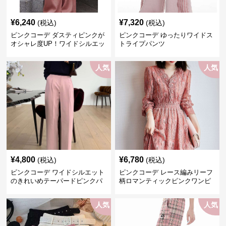
¥
6,240
¥
7,320
(税込)
(税込)
ピンクコーデ ダスティピンクが
ピンクコーデ ゆったりワイドス
オシャレ度UP！ワイドシルエッ
トライプパンツ
トプリーツパンツ
人気
人気
¥
4,800
¥
6,780
(税込)
(税込)
ピンクコーデ ワイドシルエット
ピンクコーデ レース編みリーフ
のきれいめテーパードピンクパ
柄ロマンティックピンクワンピ
ンツ
ース
人気
人気