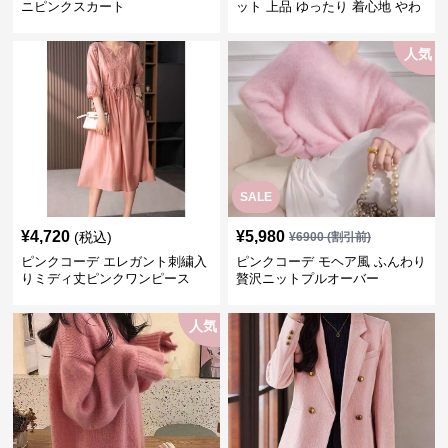
ニピンクスカート
ット 上品 ゆったり 着心地 やわ
らか 上質 着回し もてピンク ピ
ンクカーディガン ピンクコーデ
人気
SALE
¥
4,720
¥
5,980
(税込)
¥
6900
(割引前)
ピンクコーデ エレガント刺繍入
ピンクコーデ モヘア風 ふんわり
りミディ丈ピンクワンピース
贅沢ニットプルオーバー
人気