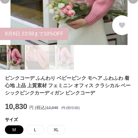
Previous slide
Ne
8
月
9
日 23:59まで10%OFF
ピンクコーデ ふんわり ベビーピンク モヘア ふわふわ 着
心地 上品 上質素材 フェミニン オフィス クラシカル ベー
シックピンクカーディガン ピンクコーデ
10,830
円 (税込)
12,040
円 (割引前)
サイズ
M
L
XL