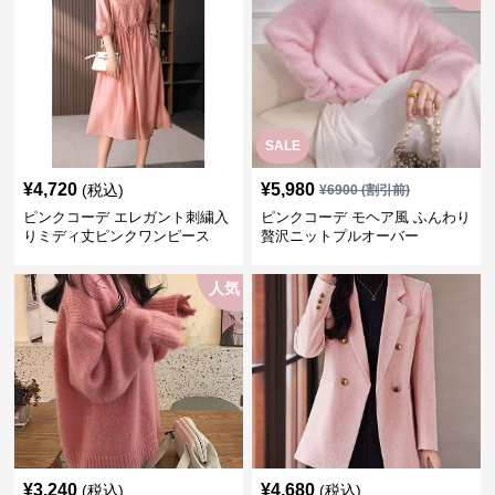
SALE
¥
4,720
¥
5,980
(税込)
¥
6900
(割引前)
ピンクコーデ エレガント刺繍入
ピンクコーデ モヘア風 ふんわり
りミディ丈ピンクワンピース
贅沢ニットプルオーバー
人気
¥
3,240
¥
4,680
(税込)
(税込)