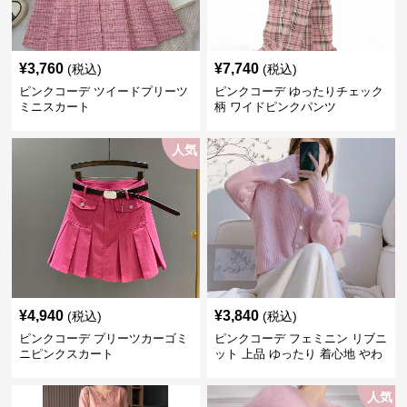
¥
3,760
¥
7,740
(税込)
(税込)
ピンクコーデ ツイードプリーツ
ピンクコーデ ゆったりチェック
ミニスカート
柄 ワイドピンクパンツ
人気
¥
4,940
¥
3,840
(税込)
(税込)
ピンクコーデ プリーツカーゴミ
ピンクコーデ フェミニン リブニ
ニピンクスカート
ット 上品 ゆったり 着心地 やわ
らか 上質 着回し もてピンク ピ
ンクカーディガン ピンクコーデ
人気