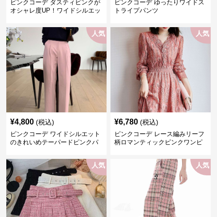
ピンクコーデ ダスティピンクが
ピンクコーデ ゆったりワイドス
オシャレ度UP！ワイドシルエッ
トライプパンツ
トプリーツパンツ
人気
人気
¥
4,800
¥
6,780
(税込)
(税込)
ピンクコーデ ワイドシルエット
ピンクコーデ レース編みリーフ
のきれいめテーパードピンクパ
柄ロマンティックピンクワンピ
ンツ
ース
人気
人気