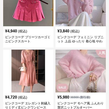
¥
4,940
¥
3,840
(税込)
(税込)
ピンクコーデ プリーツカーゴミ
ピンクコーデ フェミニン リブニ
ニピンクスカート
ット 上品 ゆったり 着心地 やわ
らか 上質 着回し もてピンク ピ
ンクカーディガン ピンクコーデ
人気
SALE
¥
4,720
¥
5,980
(税込)
¥
6900
(割引前)
ピンクコーデ エレガント刺繍入
ピンクコーデ モヘア風 ふんわり
りミディ丈ピンクワンピース
贅沢ニットプルオーバー