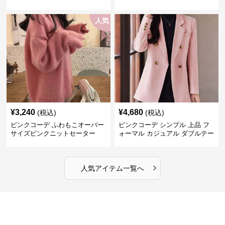
人気
¥
3,240
¥
4,680
(税込)
(税込)
ピンクコーデ ふわもこオーバー
ピンクコーデ シンプル 上品 フ
サイズピンクニットセーター
ォーマル カジュアル ダブルテー
ラード ピンクジャケット
›
人気アイテム一覧へ