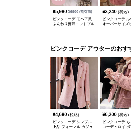
SALE
¥
5,980
¥
3,240
(税込)
¥
6900
(割引前)
ピンクコーデ モヘア風
ピンクコーデ ふ
ふんわり贅沢ニットプル
オーバーサイズ
オーバー
ットセーター
ピンクコーデ
アウター
のおす
¥
4,680
¥
6,200
(税込)
(税込)
ピンクコーデ シンプル
ピンクコーデ も
上品 フォーマル カジュ
コーデュロイ ボ