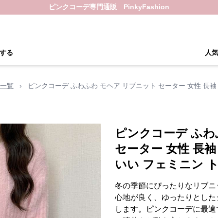
ピンクコーデ専門通販 PinkyFashion
する
人
一覧
›
ピンクコーデ ふわふわ モヘア リブニット セーター 女性 長袖
ピンクコーデ ふわ
セーター 女性 長袖
いい フェミニン 
冬の季節にぴったりなリブニ
心地が良く、ゆったりとした
します。ピンクコーデに最適