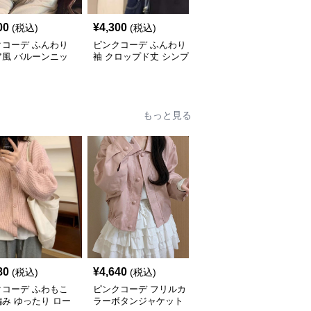
SALE
00
¥
4,300
¥
5,110
(税込)
(税込)
¥
5680
(割引前)
クコーデ ふんわり
ピンクコーデ ふんわり
ピンクコーデ ゆったり
ア風 バルーンニッ
袖 クロップド丈 シンプ
やわらか 手編み風 ラウ
らか ゆったり リラ
ル ニットプルオーバー
ンドネック ローゲージ
 リブ編み ピンク
ピンクニット 秋冬コー
ピンクニット ピンクコ
 秋冬コーデ
デ
ーデ
もっと見る
80
¥
4,640
¥
12,700
(税込)
(税込)
(税込)
クコーデ ふわもこ
ピンクコーデ フリルカ
ピンクコーデ エレガン
み ゆったり ロー
ラーボタンジャケット
トな襟付きフレアコート