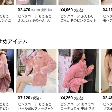
SALE
¥
3,470
¥
4,060
¥
4,1
(税込)
¥
3860
(割引前)
わもこ
ピンクコーデ もこもこ
ピンクコーデ ふんわり
ピン
ピンクニ
ふわふわ 冬のやさしい
柔らか冬のピンクニット
モヘ
お上品ピンクニット
ト 柔
ックス
ニット
すめアイテム
¥
7,120
¥
4,260
¥
3,4
(税込)
(税込)
こもこ
ピンクコーデ もこもこ
ピンクコーデ モコモコ
ピン
アピン
パール留めファージャケ
コーデュロイ 中綿 スタ
リブ編