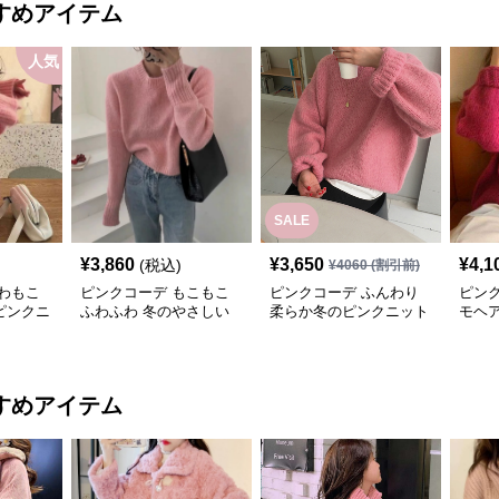
すめアイテム
人気
SALE
¥
3,860
¥
3,650
¥
4,1
(税込)
¥
4060
(割引前)
わもこ
ピンクコーデ もこもこ
ピンクコーデ ふんわり
ピン
ピンクニ
ふわふわ 冬のやさしい
柔らか冬のピンクニット
モヘ
お上品ピンクニット
ト 柔
ックス
ニット
すめアイテム