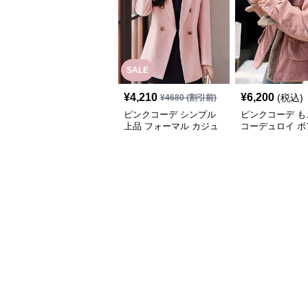
SALE
¥
4,210
¥
6,200
(税込)
¥
4680
(割引前)
ピンクコーデ シンプル
ピンクコーデ も
上品 フォーマル カジュ
コーデュロイ ボ
アル ダブルテーラード
クジャケット ブ
ピンクジャケット
ジャケットコート
ァー