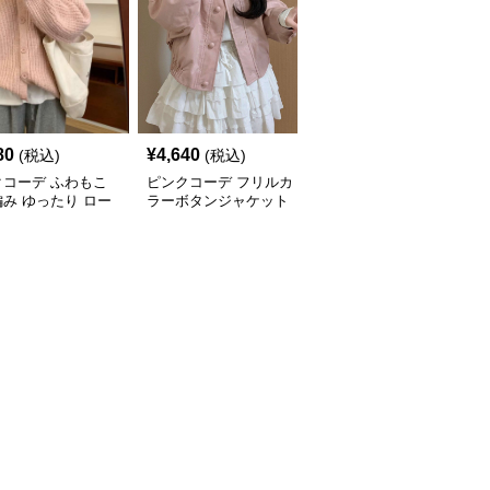
SALE
¥
12700
(割引
80
¥
4,640
(税込)
(税込)
¥
11,430
前)
クコーデ ふわもこ
ピンクコーデ フリルカ
ピンクコーデ エレガン
み ゆったり ロー
ラーボタンジャケット
トな襟付きフレアコート
ジニット パーカー
薄手アウター
ワンピース
 秋冬 レディース 着
アウター 羽織り ピ
カーディガン ピン
ーデ