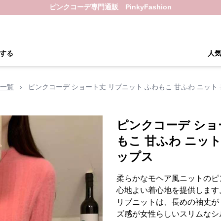
ピンクコーデ専門通販 PinkyFashion
する
人
一覧
›
ピンクコーデ ショート丈 リブニット ふわもこ 甘ふわ ニット
ピンクコーデ ショ
もこ 甘ふわ ニット
ップス
柔らかなモヘア風ニットのピ
心地よい着心地を提供します
リブニットは、長めの袖丈が
ズ感が女性らしいスリムなシ