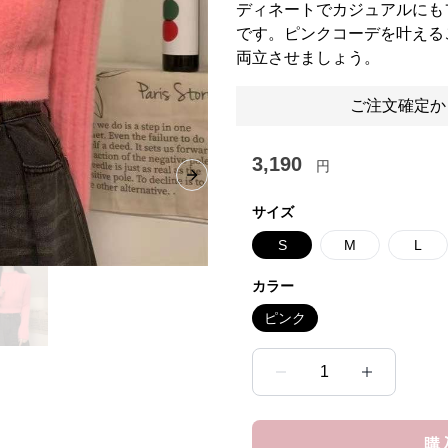
ディネートでカジュアルにも
です。ピンクコーデを叶える
両立させましょう。
ご注文確定か
3,190
円
Next slide
サイズ
S
M
L
カラー
ピンク
1
購