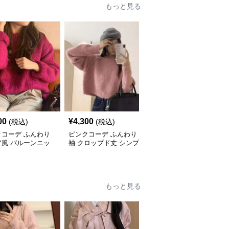
もっと見る
00
¥
4,300
¥
5,680
(税込)
(税込)
(税込)
クコーデ ふんわり
ピンクコーデ ふんわり
ピンクコーデ ゆったり
ア風 バルーンニッ
袖 クロップド丈 シンプ
やわらか 手編み風 ラウ
らか ゆったり リラ
ル ニットプルオーバー
ンドネック ローゲージ
 リブ編み ピンク
ピンクニット 秋冬コー
ピンクニット ピンクコ
 秋冬コーデ
デ
ーデ
もっと見る