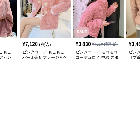
SALE
¥
7,120
¥
3,830
¥
3,4
(税込)
¥
4260
(割引前)
こもこ
ピンクコーデ もこもこ
ピンクコーデ モコモコ
ピン
アピン
パール留めファージャケ
コーデュロイ 中綿 スタ
リブ編
ルゾン
ット ピンクジャケット
ンドカラー ダウンジャ
ゲー
 裏フ
ピンクコーデ
ケット
秋 冬
回し 
ンク
クコ