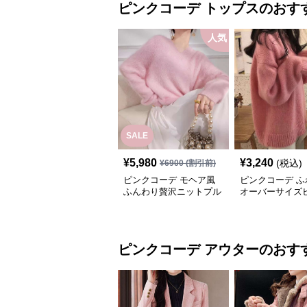
ピンクコーデ
トップス
のおす
人気
SALE
¥
5,980
¥
3,240
(税込)
¥
6900
(割引前)
ピンクコーデ モヘア風
ピンクコーデ ふ
ふんわり贅沢ニットプル
オーバーサイズ
オーバー
ットセーター
ピンクコーデ
アウター
のおす