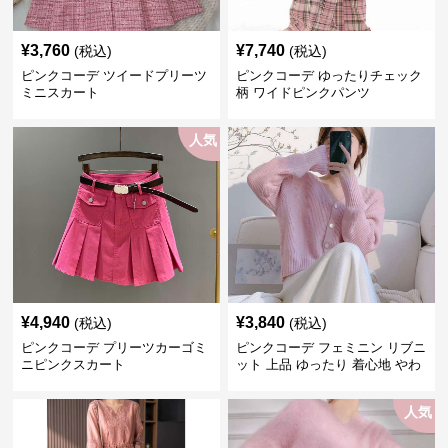
¥
3,760
¥
7,740
(税込)
(税込)
ピンクコーデ ツイードプリーツ
ピンクコーデ ゆったりチェック
ミニスカート
柄 ワイドピンクパンツ
人気
¥
4,940
¥
3,840
(税込)
(税込)
ピンクコーデ プリーツカーゴミ
ピンクコーデ フェミニン リブニ
ニピンクスカート
ット 上品 ゆったり 着心地 やわ
らか 上質 着回し もてピンク ピ
ンクカーディガン ピンクコーデ
人気