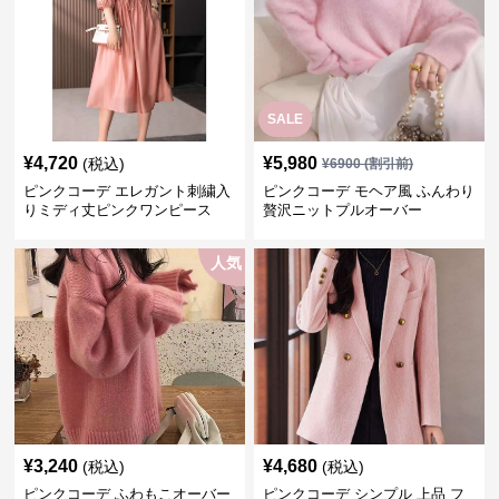
SALE
¥
4,720
¥
5,980
(税込)
¥
6900
(割引前)
ピンクコーデ エレガント刺繍入
ピンクコーデ モヘア風 ふんわり
りミディ丈ピンクワンピース
贅沢ニットプルオーバー
人気
¥
3,240
¥
4,680
(税込)
(税込)
ピンクコーデ ふわもこオーバー
ピンクコーデ シンプル 上品 フ