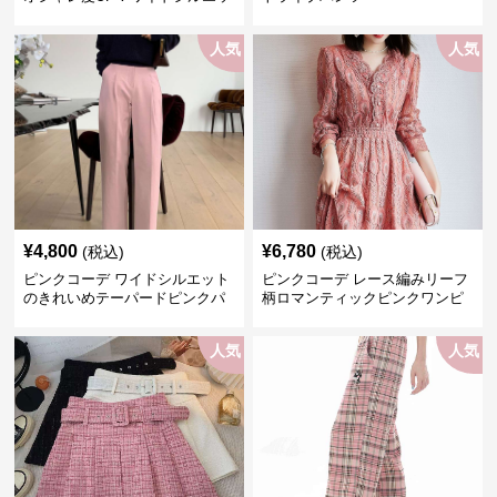
トプリーツパンツ
人気
人気
¥
4,800
¥
6,780
(税込)
(税込)
ピンクコーデ ワイドシルエット
ピンクコーデ レース編みリーフ
のきれいめテーパードピンクパ
柄ロマンティックピンクワンピ
ンツ
ース
人気
人気