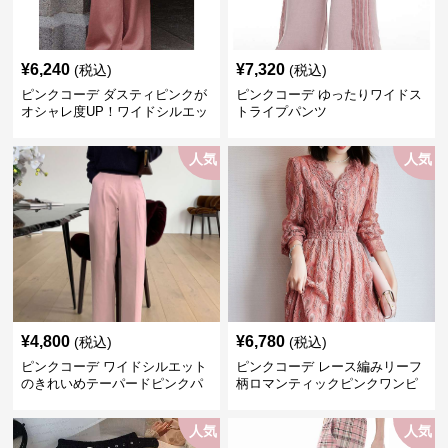
¥
6,240
¥
7,320
(税込)
(税込)
ピンクコーデ ダスティピンクが
ピンクコーデ ゆったりワイドス
オシャレ度UP！ワイドシルエッ
トライプパンツ
トプリーツパンツ
人気
人気
¥
4,800
¥
6,780
(税込)
(税込)
ピンクコーデ ワイドシルエット
ピンクコーデ レース編みリーフ
のきれいめテーパードピンクパ
柄ロマンティックピンクワンピ
ンツ
ース
人気
人気