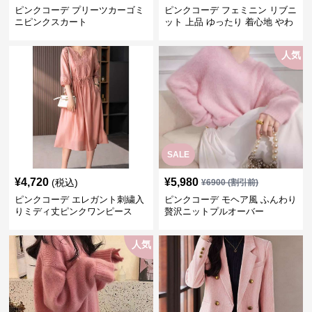
ピンクコーデ プリーツカーゴミ
ピンクコーデ フェミニン リブニ
ニピンクスカート
ット 上品 ゆったり 着心地 やわ
らか 上質 着回し もてピンク ピ
ンクカーディガン ピンクコーデ
人気
SALE
¥
4,720
¥
5,980
(税込)
¥
6900
(割引前)
ピンクコーデ エレガント刺繍入
ピンクコーデ モヘア風 ふんわり
りミディ丈ピンクワンピース
贅沢ニットプルオーバー
人気