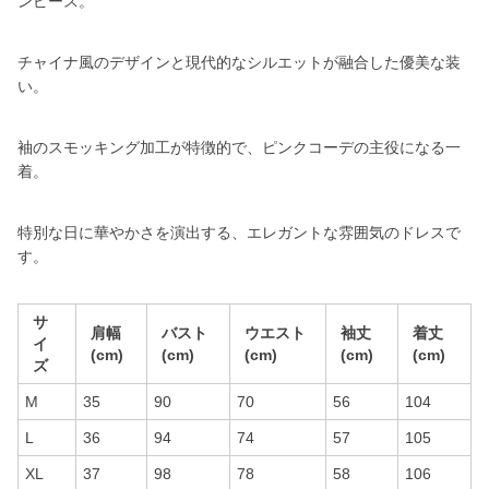
ンピース。
チャイナ風のデザインと現代的なシルエットが融合した優美な装
い。
袖のスモッキング加工が特徴的で、ピンクコーデの主役になる一
着。
特別な日に華やかさを演出する、エレガントな雰囲気のドレスで
す。
サ
肩幅
バスト
ウエスト
袖丈
着丈
イ
(cm)
(cm)
(cm)
(cm)
(cm)
ズ
M
35
90
70
56
104
L
36
94
74
57
105
XL
37
98
78
58
106