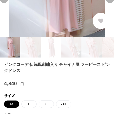
Previous slide
Ne
ピンクコーデ 伝統風刺繍入り チャイナ風 ツーピース ピン
クドレス
4,840
円
サイズ
M
L
XL
2XL