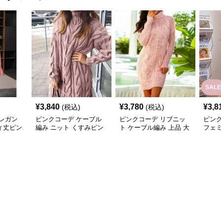
SALE
¥
3,840
¥
3,780
¥
3,8
(税込)
(税込)
レガン
ピンクコーデ ケーブル
ピンクコーデ リブニッ
ピン
ィ丈ピン
編み ニット くすみピン
ト ケーブル編み 上品 大
フェ
ク 大人 女性 ゆったり 体
人 レディース あったか
み ニ
型カバー 長袖 あったか
カジュアル オフィス タ
たり 
ワンピース ピンクコー
ートルネック ピンクワ
ワン
デ
ンピース
着心
デ