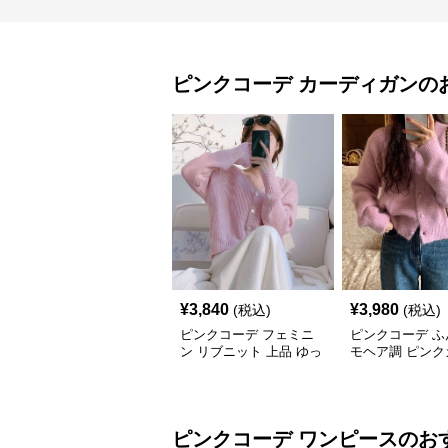
ピンクコーデ
カーディガン
の
¥
3,840
¥
3,980
(税込)
(税込)
ピンクコーデ フェミニ
ピンクコーデ ふ
ン リブニット 上品 ゆっ
モヘア調 ピンク
たり 着心地 やわらか 上
ィガン
質 着回し もてピンク ピ
ンクカーディガン ピン
クコーデ
ピンクコーデ
ワンピース
のお