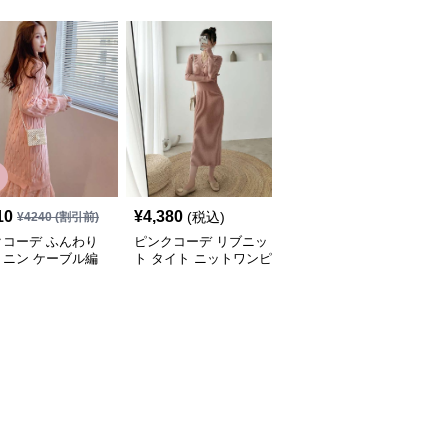
10
¥
4,380
¥
3,780
(税込)
(税込)
¥
4240
(割引前)
クコーデ ふんわり
ピンクコーデ リブニッ
ピンクコーデ リブニッ
ミニン ケーブル編
ト タイト ニットワンピ
ト 長袖 華やか 女性らし
ット 長袖 秋冬 ゆっ
ひざ下 ロング 長袖 秋冬
い Vネック スタイルア
リブニット ピンク
ワンピース エレガント
ップ シンプル タイト ピ
ピース 体型カバー
女性 着やせ ピンクワン
ンクワンピース ピンク
地抜群 ピンクコー
ピース ピンクコーデ
コーデ