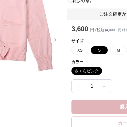
て楽しめる。
ご注文確定か
3,600
円 (税込)
4,000
円 (
サイズ
Next slide
XS
S
M
カラー
さくらピンク
1
購
カー