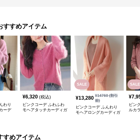
おすすめアイテム
SALE
SALE
¥
14760
(割引
¥
6,320
¥
7,9
(税込)
¥
13,280
前)
んわり
ピンクコーデ ふわふわ
ピン
ピンクコーデ ふんわり
カーデ
モヘアタッチカーディガ
ルカ
モヘアロングカーディガ
ン
みカ
ン
すすめアイテム