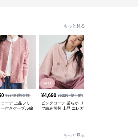
もっと見る
SALE
50
¥
4,690
¥
4,160
(税込)
¥
8840
(割引前)
¥
5220
(割引前)
クコーデ 上品フリ
ピンクコーデ 柔らか リ
ピンクコーデ なめらか
ラー付きケーブル編
ブ編み切替 上品 エレガ
手編み オーバーサイズ
ーディガン
ント フェミニン ピンク
ピンクカーディガン
カーディガン
もっと見る