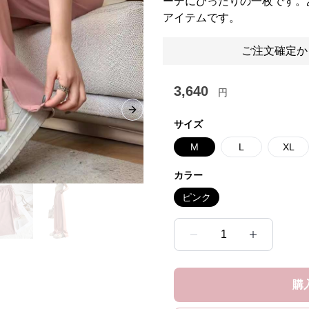
ーデにぴったりの一枚です。
アイテムです。
ご注文確定か
3,640
円
Next slide
サイズ
M
L
XL
カラー
ピンク
1
購