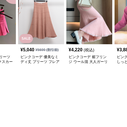
SALE
¥
5,040
¥
4,220
¥
3,8
(税込)
¥
5600
(割引前)
リーツ
ピンクコーデ 優美なミ
ピンクコーデ 裾フリン
ピン
クスカー
ディ丈 プリーツ フレア
ジ ウール混 大人ガーリ
しっと
シルエット フェミニン
ー スウィート キュート
上品 
上品 ピンクカート
カジュアル フレアピン
ト デ
ク ニットスカート ミデ
カー
ィスカート ハイウエス
ーデ
ト