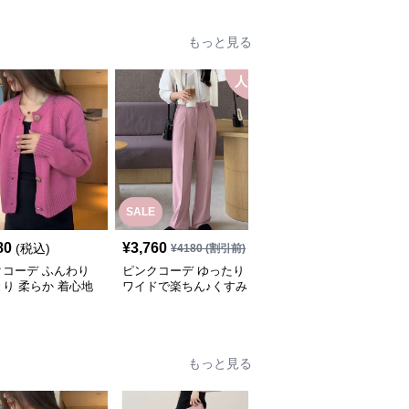
もっと見る
人気
SALE
80
¥
3,760
¥
3,640
(税込)
(税込)
¥
4180
(割引前)
クコーデ ふんわり
ピンクコーデ ゆったり
ピンクコーデ ハイウエ
り 柔らか 着心地
ワイドで楽ちん♪くすみ
ストテーパードスラック
ワンピース スカー
ピンクパンツ♥
スのピンクパンツ
ニム ニット ピンク
ディガン ピンクコ
もっと見る