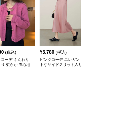
80
¥
5,780
¥
4,900
(税込)
(税込)
(税込)
クコーデ ふんわり
ピンクコーデ エレガン
ピンクコーデ エレガン
り 柔らか 着心地
トなサイドスリット入り
トなフレアロングピンク
ワンピース スカー
ロングピンクスカート
スカート
ニム ニット ピンク
ディガン ピンクコ