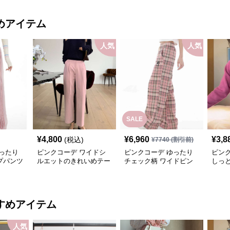
めアイテム
人気
人気
SALE
¥
4,800
¥
6,960
¥
3,8
(税込)
¥
7740
(割引前)
ったり
ピンクコーデ ワイドシ
ピンクコーデ ゆったり
ピン
プパンツ
ルエットのきれいめテー
チェック柄 ワイドピン
しっと
パードピンクパンツ
クパンツ
上品 
ト デ
カー
ーデ
すめアイテム
人気