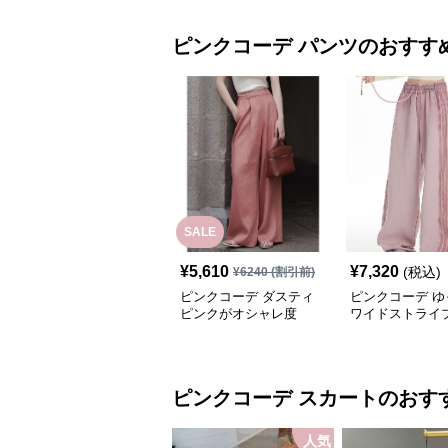
ピンクコーデ
パンツ
のおすす
SALE
¥
5,610
¥
7,320
(税込)
¥
6240
(割引前)
ピンクコーデ ダスティ
ピンクコーデ ゆ
ピンクがオシャレ度
ワイドストライ
UP！ワイドシルエット
プリーツパンツ
ピンクコーデ
スカート
のおす
人気