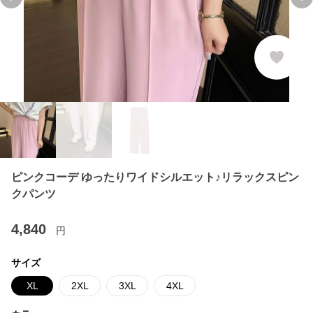
Previous slide
Ne
ピンクコーデ ゆったりワイドシルエット♪リラックスピン
クパンツ
4,840
円
サイズ
XL
2XL
3XL
4XL