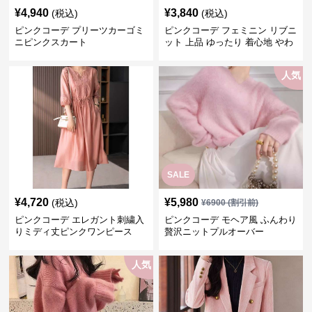
¥
4,940
¥
3,840
(税込)
(税込)
ピンクコーデ プリーツカーゴミ
ピンクコーデ フェミニン リブニ
ニピンクスカート
ット 上品 ゆったり 着心地 やわ
らか 上質 着回し もてピンク ピ
ンクカーディガン ピンクコーデ
人気
SALE
¥
4,720
¥
5,980
(税込)
¥
6900
(割引前)
ピンクコーデ エレガント刺繍入
ピンクコーデ モヘア風 ふんわり
りミディ丈ピンクワンピース
贅沢ニットプルオーバー
人気