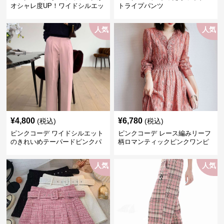
オシャレ度UP！ワイドシルエッ
トライプパンツ
トプリーツパンツ
人気
人気
¥
4,800
¥
6,780
(税込)
(税込)
ピンクコーデ ワイドシルエット
ピンクコーデ レース編みリーフ
のきれいめテーパードピンクパ
柄ロマンティックピンクワンピ
ンツ
ース
人気
人気