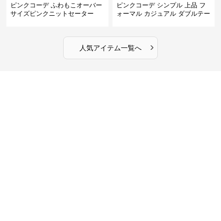
ピンクコーデ ふわもこオーバー
ピンクコーデ シンプル 上品 フ
サイズピンクニットセーター
ォーマル カジュアル ダブルテー
ラード ピンクジャケット
›
人気アイテム一覧へ