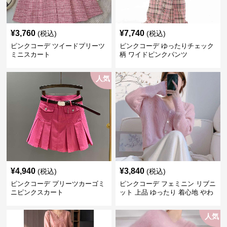
¥
3,760
¥
7,740
(税込)
(税込)
ピンクコーデ ツイードプリーツ
ピンクコーデ ゆったりチェック
ミニスカート
柄 ワイドピンクパンツ
人気
¥
4,940
¥
3,840
(税込)
(税込)
ピンクコーデ プリーツカーゴミ
ピンクコーデ フェミニン リブニ
ニピンクスカート
ット 上品 ゆったり 着心地 やわ
らか 上質 着回し もてピンク ピ
ンクカーディガン ピンクコーデ
人気