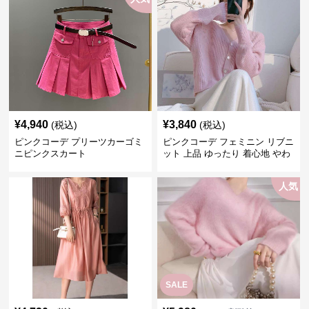
¥
4,940
¥
3,840
(税込)
(税込)
ピンクコーデ プリーツカーゴミ
ピンクコーデ フェミニン リブニ
ニピンクスカート
ット 上品 ゆったり 着心地 やわ
らか 上質 着回し もてピンク ピ
ンクカーディガン ピンクコーデ
人気
SALE