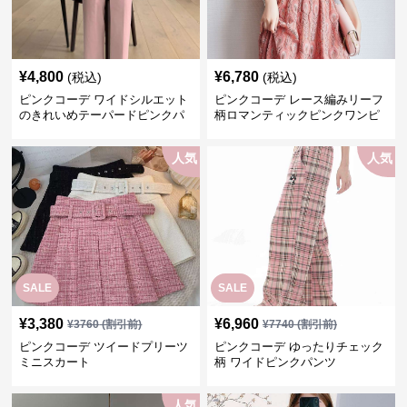
¥
4,800
¥
6,780
(税込)
(税込)
ピンクコーデ ワイドシルエット
ピンクコーデ レース編みリーフ
のきれいめテーパードピンクパ
柄ロマンティックピンクワンピ
ンツ
ース
人気
人気
SALE
SALE
¥
3,380
¥
6,960
¥
3760
(割引前)
¥
7740
(割引前)
ピンクコーデ ツイードプリーツ
ピンクコーデ ゆったりチェック
ミニスカート
柄 ワイドピンクパンツ
人気