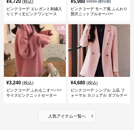
¥
4,720
¥
5,980
(税込)
¥
6900
(割引前)
ピンクコーデ エレガント刺繍入
ピンクコーデ モヘア風 ふんわり
りミディ丈ピンクワンピース
贅沢ニットプルオーバー
人気
¥
3,240
¥
4,680
(税込)
(税込)
ピンクコーデ ふわもこオーバー
ピンクコーデ シンプル 上品 フ
サイズピンクニットセーター
ォーマル カジュアル ダブルテー
ラード ピンクジャケット
›
人気アイテム一覧へ