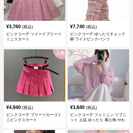
¥
3,760
¥
7,740
(税込)
(税込)
ピンクコーデ ツイードプリーツ
ピンクコーデ ゆったりチェック
ミニスカート
柄 ワイドピンクパンツ
人気
¥
4,940
¥
3,840
(税込)
(税込)
ピンクコーデ プリーツカーゴミ
ピンクコーデ フェミニン リブニ
ニピンクスカート
ット 上品 ゆったり 着心地 やわ
らか 上質 着回し もてピンク ピ
ンクカーディガン ピンクコーデ