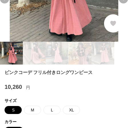
Previous slide
Ne
ピンクコーデ フリル付きロングワンピース
10,260
円
サイズ
S
M
L
XL
カラー