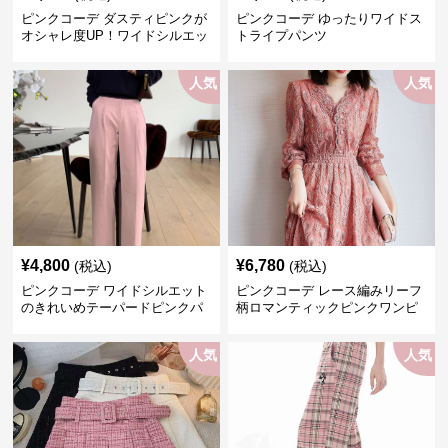
ピンクコーデ ダスティピンクが
ピンクコーデ ゆったりワイドス
オシャレ度UP！ワイドシルエッ
トライプパンツ
トプリーツパンツ
人気
人気
¥
4,800
¥
6,780
(税込)
(税込)
ピンクコーデ ワイドシルエット
ピンクコーデ レース編みリーフ
のきれいめテーパードピンクパ
柄ロマンティックピンクワンピ
ンツ
ース
人気
人気