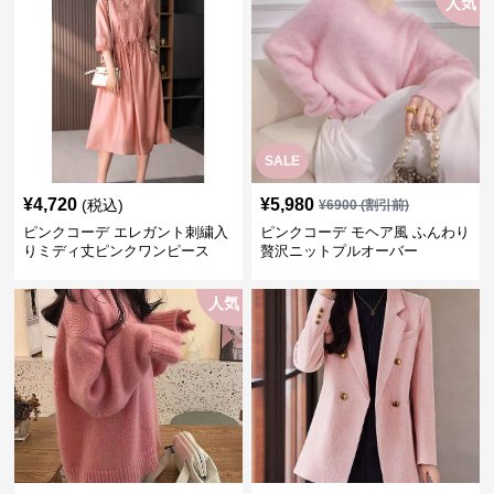
人気
SALE
¥
4,720
¥
5,980
(税込)
¥
6900
(割引前)
ピンクコーデ エレガント刺繍入
ピンクコーデ モヘア風 ふんわり
りミディ丈ピンクワンピース
贅沢ニットプルオーバー
人気