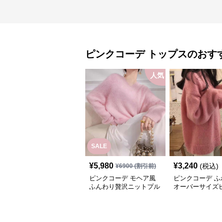
ピンクコーデ
トップス
のおす
人気
SALE
¥
5,980
¥
3,240
(税込)
¥
6900
(割引前)
ピンクコーデ モヘア風
ピンクコーデ ふ
ふんわり贅沢ニットプル
オーバーサイズ
オーバー
ットセーター