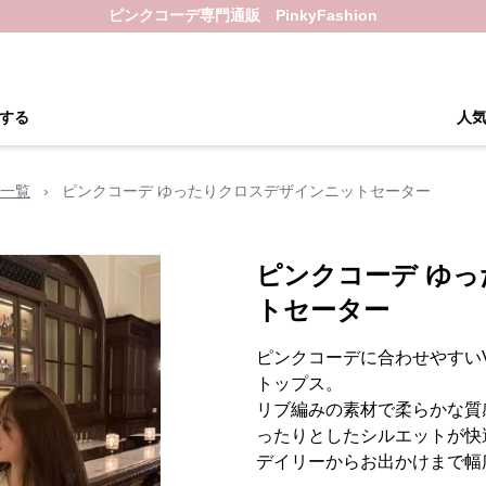
ピンクコーデ専門通販 PinkyFashion
する
人
一覧
›
ピンクコーデ ゆったりクロスデザインニットセーター
ピンクコーデ ゆ
トセーター
ピンクコーデに合わせやすい
トップス。
リブ編みの素材で柔らかな質
ったりとしたシルエットが快
デイリーからお出かけまで幅