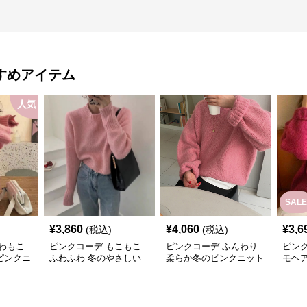
すめアイテム
人気
SALE
¥
3,860
¥
4,060
¥
3,6
(税込)
(税込)
わもこ
ピンクコーデ もこもこ
ピンクコーデ ふんわり
ピン
ピンクニ
ふわふわ 冬のやさしい
柔らか冬のピンクニット
モヘ
お上品ピンクニット
ト 柔
ックス
ニット