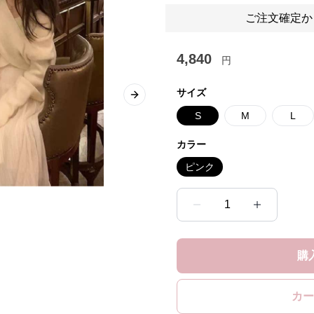
ご注文確定か
4,840
円
サイズ
Next slide
S
M
L
カラー
ピンク
1
購
カー