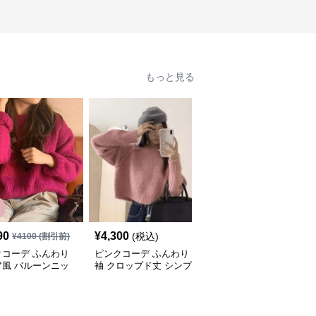
もっと見る
90
¥
4,300
¥
5,680
(税込)
(税込)
¥
4100
(割引前)
クコーデ ふんわり
ピンクコーデ ふんわり
ピンクコーデ ゆったり
ア風 バルーンニッ
袖 クロップド丈 シンプ
やわらか 手編み風 ラウ
らか ゆったり リラ
ル ニットプルオーバー
ンドネック ローゲージ
 リブ編み ピンク
ピンクニット 秋冬コー
ピンクニット ピンクコ
 秋冬コーデ
デ
ーデ