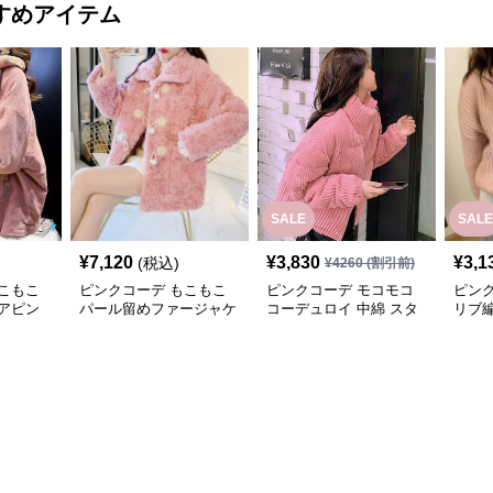
すめアイテム
SALE
SALE
¥
7,120
¥
3,830
¥
3,1
(税込)
¥
4260
(割引前)
こもこ
ピンクコーデ もこもこ
ピンクコーデ モコモコ
ピン
アピン
パール留めファージャケ
コーデュロイ 中綿 スタ
リブ編
ルゾン
ット ピンクジャケット
ンドカラー ダウンジャ
ゲー
 裏フ
ピンクコーデ
ケット
秋 冬
回し 
ンク
クコ