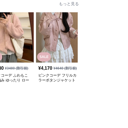
もっと見る
SALE
30
¥
4,170
¥
12,700
(税込)
¥
3480
(割引前)
¥
4640
(割引前)
クコーデ ふわもこ
ピンクコーデ フリルカ
ピンクコーデ エレガン
み ゆったり ロー
ラーボタンジャケット
トな襟付きフレアコート
ジニット パーカー
薄手アウター
ワンピース
 秋冬 レディース 着
アウター 羽織り ピ
カーディガン ピン
ーデ