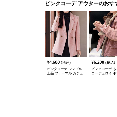
ピンクコーデ
アウター
のおす
¥
4,680
¥
6,200
(税込)
(税込)
ピンクコーデ シンプル
ピンクコーデ も
上品 フォーマル カジュ
コーデュロイ ボ
アル ダブルテーラード
クジャケット ブ
ピンクジャケット
ジャケットコート
ァー