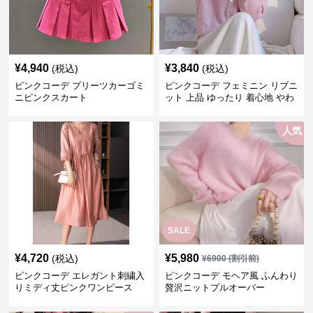
¥
4,940
¥
3,840
(税込)
(税込)
ピンクコーデ プリーツカーゴミ
ピンクコーデ フェミニン リブニ
ニピンクスカート
ット 上品 ゆったり 着心地 やわ
らか 上質 着回し もてピンク ピ
ンクカーディガン ピンクコーデ
人気
SALE
¥
4,720
¥
5,980
(税込)
¥
6900
(割引前)
ピンクコーデ エレガント刺繍入
ピンクコーデ モヘア風 ふんわり
りミディ丈ピンクワンピース
贅沢ニットプルオーバー