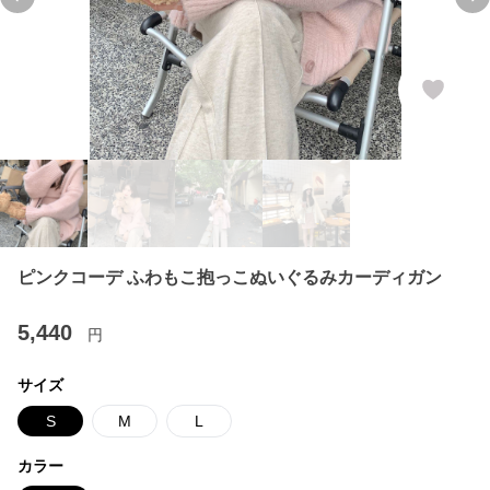
Previous slide
Ne
ピンクコーデ ふわもこ抱っこぬいぐるみカーディガン
5,440
円
サイズ
S
M
L
カラー