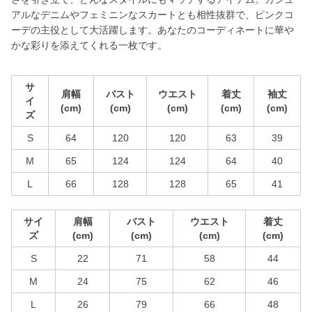
アルなデニムやフェミニンなスカートとも相性抜群で、ピンクコ
ーデの主役として大活躍します。あなたのコーディネートに華や
かな彩りを添えてくれる一枚です。
サ
肩幅
バスト
ウエスト
着丈
袖丈
イ
(cm)
(cm)
(cm)
(cm)
(cm)
ズ
S
64
120
120
63
39
M
65
124
124
64
40
L
66
128
128
65
41
サイ
肩幅
バスト
ウエスト
着丈
ズ
(cm)
(cm)
(cm)
(cm)
S
22
71
58
44
M
24
75
62
46
L
26
79
66
48