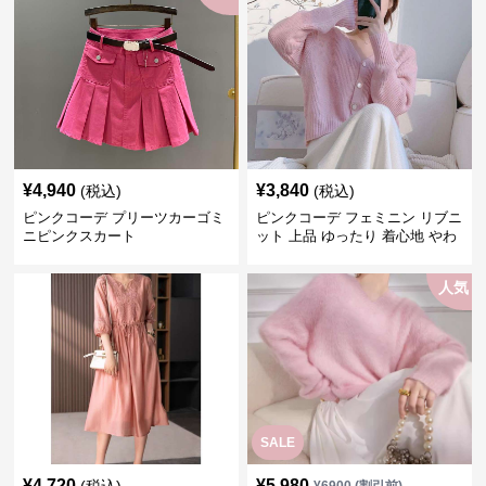
¥
4,940
¥
3,840
(税込)
(税込)
ピンクコーデ プリーツカーゴミ
ピンクコーデ フェミニン リブニ
ニピンクスカート
ット 上品 ゆったり 着心地 やわ
らか 上質 着回し もてピンク ピ
ンクカーディガン ピンクコーデ
人気
SALE
¥
4,720
¥
5,980