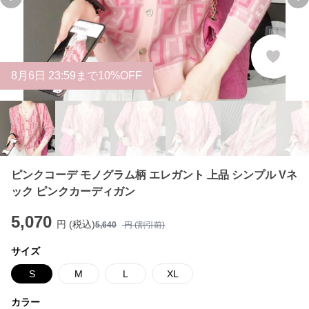
Previous slide
Ne
8
月
6
日 23:59まで10%OFF
ピンクコーデ モノグラム柄 エレガント 上品 シンプル Vネ
ック ピンクカーディガン
5,070
円 (税込)
5,640
円 (割引前)
サイズ
S
M
L
XL
カラー