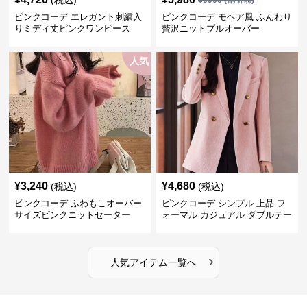
(税込)
¥
6900
(割引前)
ピンクコーデ エレガント刺繍入
ピンクコーデ モヘア風 ふんわり
りミディ丈ピンクワンピース
贅沢ニットプルオーバー
人気
¥
3,240
¥
4,680
(税込)
(税込)
ピンクコーデ ふわもこオーバー
ピンクコーデ シンプル 上品 フ
サイズピンクニットセーター
ォーマル カジュアル ダブルテー
ラード ピンクジャケット
›
人気アイテム一覧へ