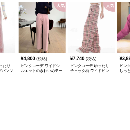
人気
人気
¥
4,800
¥
7,740
¥
3,8
(税込)
(税込)
ったり
ピンクコーデ ワイドシ
ピンクコーデ ゆったり
ピン
プパンツ
ルエットのきれいめテー
チェック柄 ワイドピン
しっと
パードピンクパンツ
クパンツ
上品 
ト デ
カー
ーデ