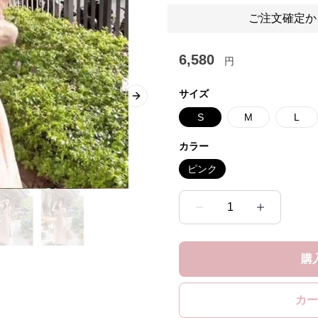
ご注文確定か
6,580
円
サイズ
Next slide
S
M
L
カラー
ピンク
1
購
カー