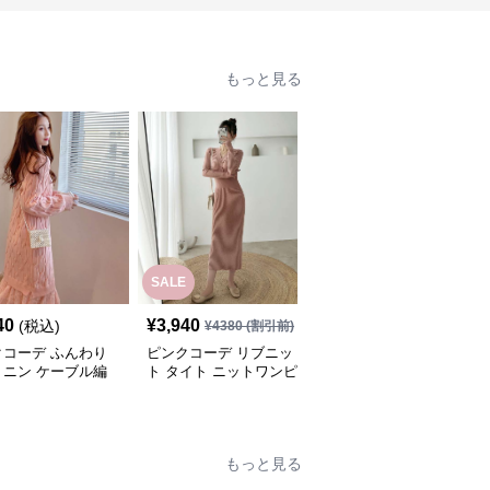
もっと見る
SALE
40
¥
3,940
¥
3,780
(税込)
(税込)
¥
4380
(割引前)
クコーデ ふんわり
ピンクコーデ リブニッ
ピンクコーデ リブニッ
ミニン ケーブル編
ト タイト ニットワンピ
ト 長袖 華やか 女性らし
ット 長袖 秋冬 ゆっ
ひざ下 ロング 長袖 秋冬
い Vネック スタイルア
リブニット ピンク
ワンピース エレガント
ップ シンプル タイト ピ
ピース 体型カバー
女性 着やせ ピンクワン
ンクワンピース ピンク
地抜群 ピンクコー
ピース ピンクコーデ
コーデ
もっと見る