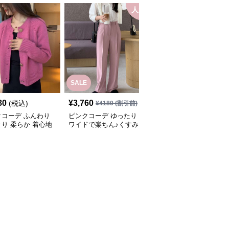
人気
SALE
80
¥
3,760
¥
3,640
(税込)
(税込)
¥
4180
(割引前)
クコーデ ふんわり
ピンクコーデ ゆったり
ピンクコーデ ハイウエ
り 柔らか 着心地
ワイドで楽ちん♪くすみ
ストテーパードスラック
ワンピース スカー
ピンクパンツ♥
スのピンクパンツ
ニム ニット ピンク
ディガン ピンクコ