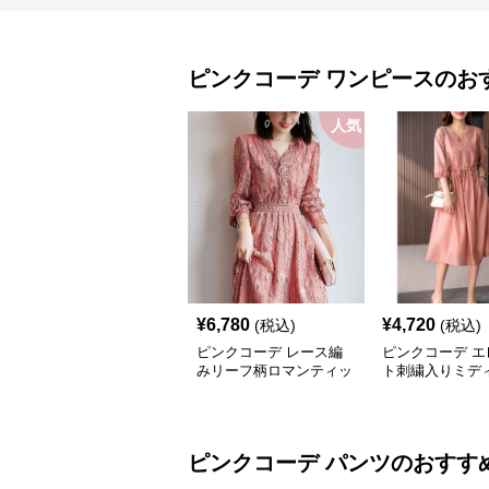
ピンクコーデ
ワンピース
のお
人気
¥
6,780
¥
4,720
(税込)
(税込)
ピンクコーデ レース編
ピンクコーデ エ
みリーフ柄ロマンティッ
ト刺繍入りミデ
クピンクワンピース
クワンピース
ピンクコーデ
パンツ
のおすす