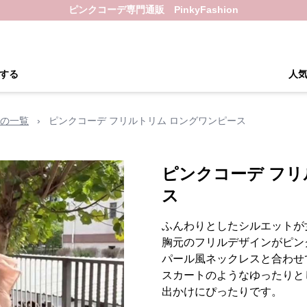
ピンクコーデ専門通販 PinkyFashion
する
人
の一覧
›
ピンクコーデ フリルトリム ロングワンピース
ピンクコーデ フリ
ス
ふんわりとしたシルエットが
胸元のフリルデザインがピン
パール風ネックレスと合わせ
スカートのようなゆったりと
出かけにぴったりです。