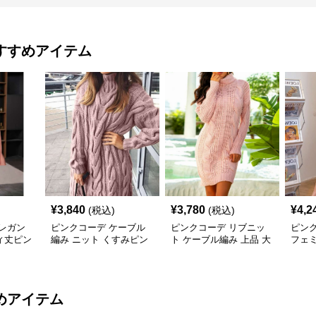
すすめアイテム
¥
3,840
¥
3,780
¥
4,2
(税込)
(税込)
レガン
ピンクコーデ ケーブル
ピンクコーデ リブニッ
ピン
ィ丈ピン
編み ニット くすみピン
ト ケーブル編み 上品 大
フェ
ク 大人 女性 ゆったり 体
人 レディース あったか
み ニ
型カバー 長袖 あったか
カジュアル オフィス タ
たり 
ワンピース ピンクコー
ートルネック ピンクワ
ワン
デ
ンピース
着心
めアイテム
デ