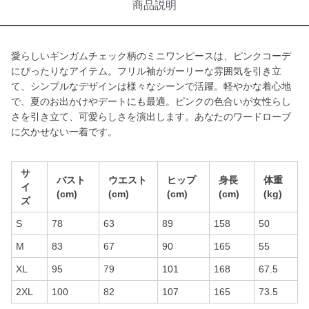
商品説明
愛らしいギンガムチェック柄のミニワンピースは、ピンクコーデ
にぴったりなアイテム。フリル袖がガーリーな雰囲気を引き立
て、シンプルなデザインは様々なシーンで活躍。軽やかな着心地
で、夏のお出かけやデートにも最適。ピンクの色合いが女性らし
さを引き立て、可愛らしさを演出します。あなたのワードローブ
に欠かせない一着です。
サ
バスト
ウエスト
ヒップ
身長
体重
イ
(cm)
(cm)
(cm)
(cm)
(kg)
ズ
S
78
63
89
158
50
M
83
67
90
165
55
XL
95
79
101
168
67.5
2XL
100
82
107
165
73.5