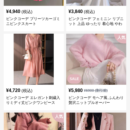
¥
4,940
¥
3,840
(税込)
(税込)
ピンクコーデ プリーツカーゴミ
ピンクコーデ フェミニン リブニ
ニピンクスカート
ット 上品 ゆったり 着心地 やわ
らか 上質 着回し もてピンク ピ
ンクカーディガン ピンクコーデ
人気
SALE
¥
4,720
¥
5,980
(税込)
¥
6900
(割引前)
ピンクコーデ エレガント刺繍入
ピンクコーデ モヘア風 ふんわり
りミディ丈ピンクワンピース
贅沢ニットプルオーバー
人気