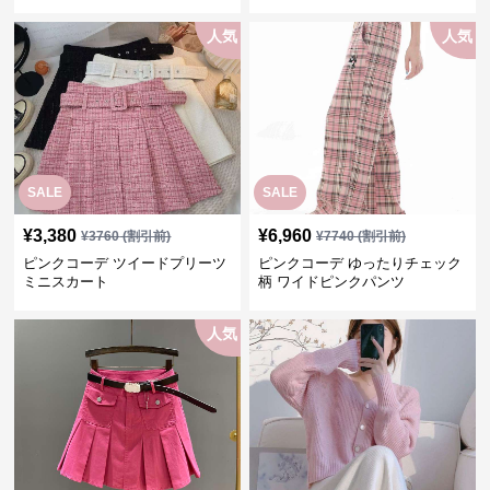
ンツ
ース
人気
人気
SALE
SALE
¥
3,380
¥
6,960
¥
3760
(割引前)
¥
7740
(割引前)
ピンクコーデ ツイードプリーツ
ピンクコーデ ゆったりチェック
ミニスカート
柄 ワイドピンクパンツ
人気