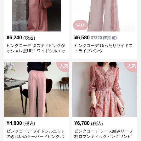
SALE
¥
6,240
¥
6,580
(税込)
¥
7320
(割引前)
ピンクコーデ ダスティピンクが
ピンクコーデ ゆったりワイドス
オシャレ度UP！ワイドシルエッ
トライプパンツ
トプリーツパンツ
人気
人気
¥
4,800
¥
6,780
(税込)
(税込)
ピンクコーデ ワイドシルエット
ピンクコーデ レース編みリーフ
のきれいめテーパードピンクパ
柄ロマンティックピンクワンピ