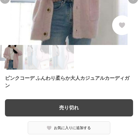
Previous slide
Ne
ピンクコーデ ふんわり柔らか大人カジュアルカーディガ
ン
売り切れ
お気に入りに追加する