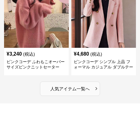
¥
3,240
¥
4,680
(税込)
(税込)
ピンクコーデ ふわもこオーバー
ピンクコーデ シンプル 上品 フ
サイズピンクニットセーター
ォーマル カジュアル ダブルテー
ラード ピンクジャケット
›
人気アイテム一覧へ