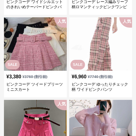
ピンクコーデ ワイドシルエット
ピンクコーデ レース編みリーフ
のきれいめテーパードピンクパ
柄ロマンティックピンクワンピ
ンツ
ース
人気
人気
SALE
SALE
¥
3,380
¥
6,960
¥
3760
(割引前)
¥
7740
(割引前)
ピンクコーデ ツイードプリーツ
ピンクコーデ ゆったりチェック
ミニスカート
柄 ワイドピンクパンツ
人気