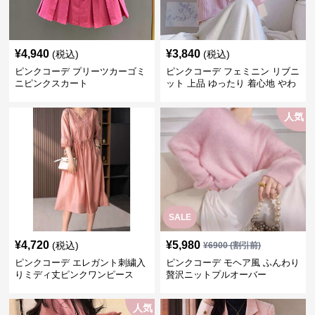
¥
4,940
¥
3,840
(税込)
(税込)
ピンクコーデ プリーツカーゴミ
ピンクコーデ フェミニン リブニ
ニピンクスカート
ット 上品 ゆったり 着心地 やわ
らか 上質 着回し もてピンク ピ
ンクカーディガン ピンクコーデ
人気
SALE
¥
4,720
¥
5,980
(税込)
¥
6900
(割引前)
ピンクコーデ エレガント刺繍入
ピンクコーデ モヘア風 ふんわり
りミディ丈ピンクワンピース
贅沢ニットプルオーバー
人気