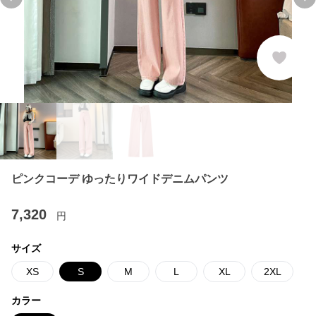
Previous slide
Ne
ピンクコーデ ゆったりワイドデニムパンツ
7,320
円
サイズ
XS
S
M
L
XL
2XL
カラー