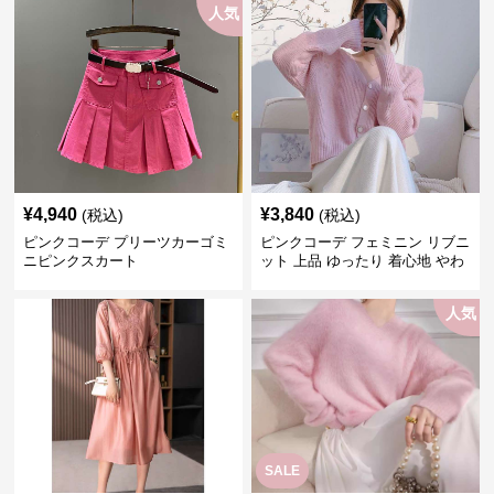
人気
¥
4,940
¥
3,840
(税込)
(税込)
ピンクコーデ プリーツカーゴミ
ピンクコーデ フェミニン リブニ
ニピンクスカート
ット 上品 ゆったり 着心地 やわ
らか 上質 着回し もてピンク ピ
ンクカーディガン ピンクコーデ
人気
SALE