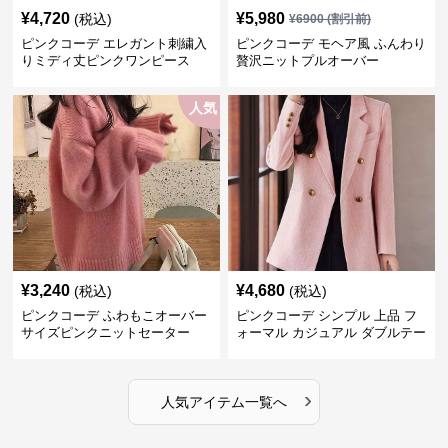
¥
4,720
¥
5,980
(税込)
¥
6900
(割引前)
ピンクコーデ エレガント刺繍入
ピンクコーデ モヘア風 ふんわり
りミディ丈ピンクワンピース
贅沢ニットプルオーバー
人気
¥
3,240
¥
4,680
(税込)
(税込)
ピンクコーデ ふわもこオーバー
ピンクコーデ シンプル 上品 フ
サイズピンクニットセーター
ォーマル カジュアル ダブルテー
ラード ピンクジャケット
›
人気アイテム一覧へ