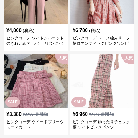
¥
4,800
¥
6,780
(税込)
(税込)
ピンクコーデ ワイドシルエット
ピンクコーデ レース編みリーフ
のきれいめテーパードピンクパ
柄ロマンティックピンクワンピ
ンツ
ース
人気
人気
SALE
SALE
¥
3,380
¥
6,960
¥
3760
(割引前)
¥
7740
(割引前)
ピンクコーデ ツイードプリーツ
ピンクコーデ ゆったりチェック
ミニスカート
柄 ワイドピンクパンツ