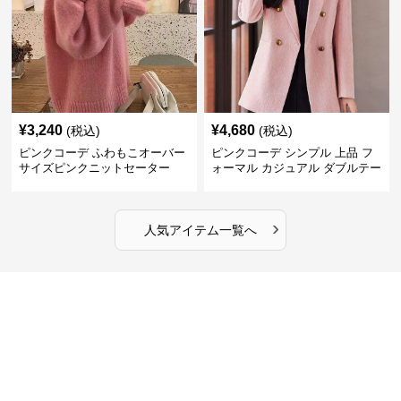
¥
3,240
¥
4,680
(税込)
(税込)
ピンクコーデ ふわもこオーバー
ピンクコーデ シンプル 上品 フ
サイズピンクニットセーター
ォーマル カジュアル ダブルテー
ラード ピンクジャケット
›
人気アイテム一覧へ