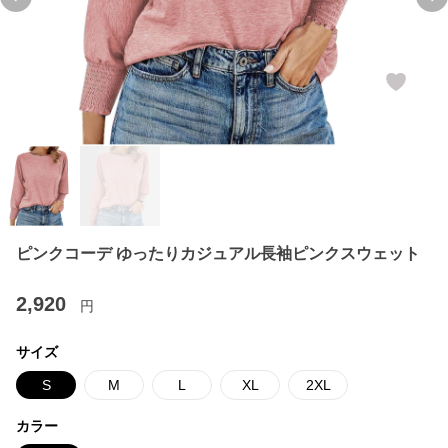
Previous slide
Ne
ピンクコーデ ゆったりカジュアル長袖ピンクスウェット
2,920
円
サイズ
S
M
L
XL
2XL
カラー