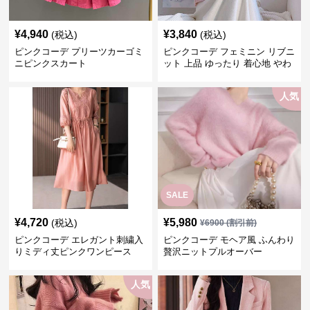
¥
4,940
¥
3,840
(税込)
(税込)
ピンクコーデ プリーツカーゴミ
ピンクコーデ フェミニン リブニ
ニピンクスカート
ット 上品 ゆったり 着心地 やわ
らか 上質 着回し もてピンク ピ
ンクカーディガン ピンクコーデ
人気
SALE
¥
4,720
¥
5,980
(税込)
¥
6900
(割引前)
ピンクコーデ エレガント刺繍入
ピンクコーデ モヘア風 ふんわり
りミディ丈ピンクワンピース
贅沢ニットプルオーバー
人気