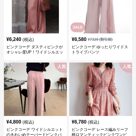
SALE
¥
6,240
¥
6,580
(税込)
¥
7320
(割引前)
ピンクコーデ ダスティピンクが
ピンクコーデ ゆったりワイドス
オシャレ度UP！ワイドシルエッ
トライプパンツ
トプリーツパンツ
人気
人気
¥
4,800
¥
6,780
(税込)
(税込)
ピンクコーデ ワイドシルエット
ピンクコーデ レース編みリーフ
のきれいめテーパードピンクパ
柄ロマンティックピンクワンピ