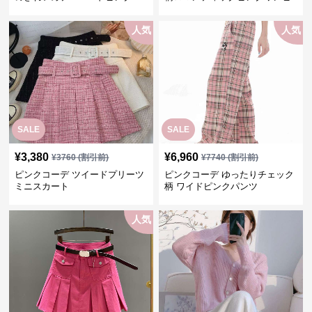
ンツ
ース
人気
人気
SALE
SALE
¥
3,380
¥
6,960
¥
3760
(割引前)
¥
7740
(割引前)
ピンクコーデ ツイードプリーツ
ピンクコーデ ゆったりチェック
ミニスカート
柄 ワイドピンクパンツ
人気