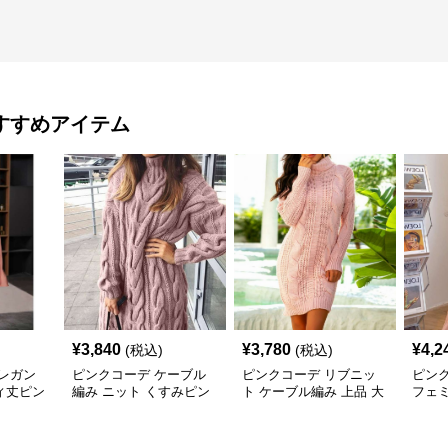
すすめアイテム
¥
3,840
¥
3,780
¥
4,2
(税込)
(税込)
レガン
ピンクコーデ ケーブル
ピンクコーデ リブニッ
ピン
ィ丈ピン
編み ニット くすみピン
ト ケーブル編み 上品 大
フェ
ク 大人 女性 ゆったり 体
人 レディース あったか
み ニ
型カバー 長袖 あったか
カジュアル オフィス タ
たり 
ワンピース ピンクコー
ートルネック ピンクワ
ワン