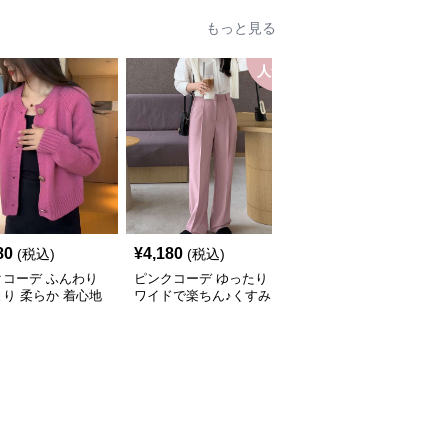
地抜群 ピンクコー
ピース ピンクコーデ
コーデ
もっと見る
人気
80
¥
4,180
¥
3,640
(税込)
(税込)
(税込)
クコーデ ふんわり
ピンクコーデ ゆったり
ピンクコーデ ハイウエ
り 柔らか 着心地
ワイドで楽ちん♪くすみ
ストテーパードスラック
ワンピース スカー
ピンクパンツ♥
スのピンクパンツ
ニム ニット ピンク
ディガン ピンクコ