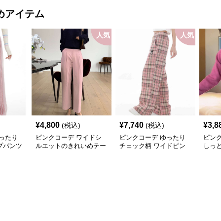
デ
ンピース
着心
めアイテム
デ
人気
人気
¥
4,800
¥
7,740
¥
3,8
(税込)
(税込)
ったり
ピンクコーデ ワイドシ
ピンクコーデ ゆったり
ピン
プパンツ
ルエットのきれいめテー
チェック柄 ワイドピン
しっと
パードピンクパンツ
クパンツ
上品 
ト デ
カー
ーデ