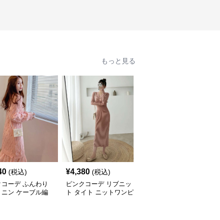
もっと見る
SALE
40
¥
4,380
¥
3,400
(税込)
(税込)
¥
3780
(割引前)
クコーデ ふんわり
ピンクコーデ リブニッ
ピンクコーデ リブニッ
ミニン ケーブル編
ト タイト ニットワンピ
ト 長袖 華やか 女性らし
ット 長袖 秋冬 ゆっ
ひざ下 ロング 長袖 秋冬
い Vネック スタイルア
リブニット ピンク
ワンピース エレガント
ップ シンプル タイト ピ
ピース 体型カバー
女性 着やせ ピンクワン
ンクワンピース ピンク