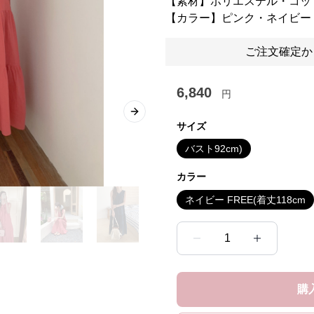
【素材】ポリエステル・コッ
【カラー】ピンク・ネイビー
ご注文確定か
6,840
円
Next slide
サイズ
バスト92cm)
カラー
ネイビー FREE(着丈118cm
1
購