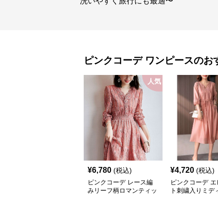
洗いやすく旅行にも最適〜
ピンクコーデ
ワンピース
のお
人気
¥
6,780
¥
4,720
(税込)
(税込)
ピンクコーデ レース編
ピンクコーデ エ
みリーフ柄ロマンティッ
ト刺繍入りミデ
クピンクワンピース
クワンピース