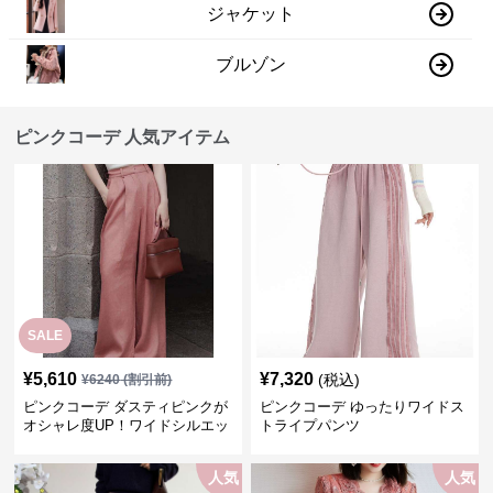
ジャケット
ブルゾン
ピンクコーデ 人気アイテム
SALE
¥
5,610
¥
7,320
(税込)
¥
6240
(割引前)
ピンクコーデ ダスティピンクが
ピンクコーデ ゆったりワイドス
オシャレ度UP！ワイドシルエッ
トライプパンツ
トプリーツパンツ
人気
人気