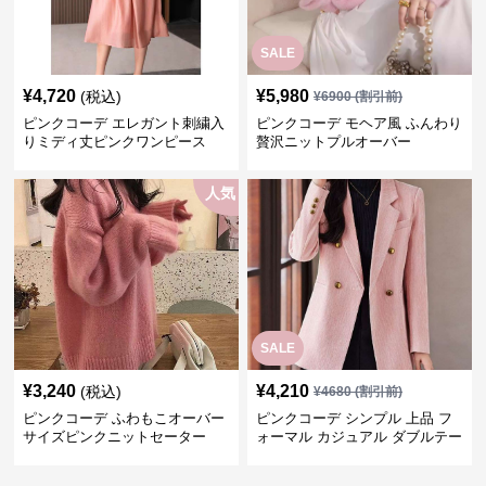
SALE
¥
4,720
¥
5,980
(税込)
¥
6900
(割引前)
ピンクコーデ エレガント刺繍入
ピンクコーデ モヘア風 ふんわり
りミディ丈ピンクワンピース
贅沢ニットプルオーバー
人気
SALE
¥
3,240
¥
4,210
(税込)
¥
4680
(割引前)
ピンクコーデ ふわもこオーバー
ピンクコーデ シンプル 上品 フ
サイズピンクニットセーター
ォーマル カジュアル ダブルテー
ラード ピンクジャケット