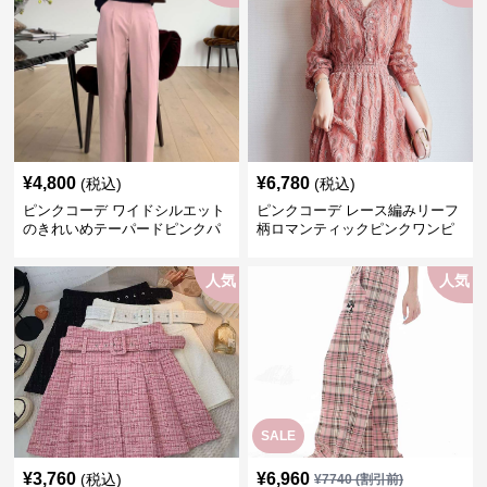
¥
4,800
¥
6,780
(税込)
(税込)
ピンクコーデ ワイドシルエット
ピンクコーデ レース編みリーフ
のきれいめテーパードピンクパ
柄ロマンティックピンクワンピ
ンツ
ース
人気
人気
SALE
¥
3,760
¥
6,960
(税込)
¥
7740
(割引前)