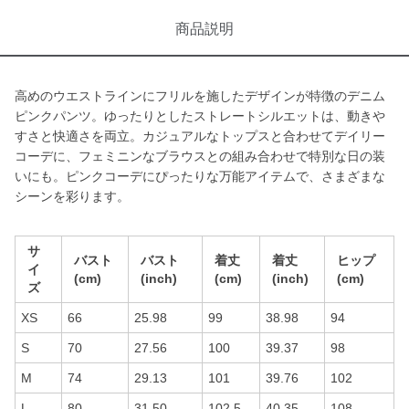
商品説明
高めのウエストラインにフリルを施したデザインが特徴のデニム
ピンクパンツ。ゆったりとしたストレートシルエットは、動きや
すさと快適さを両立。カジュアルなトップスと合わせてデイリー
コーデに、フェミニンなブラウスとの組み合わせで特別な日の装
いにも。ピンクコーデにぴったりな万能アイテムで、さまざまな
シーンを彩ります。
サ
バスト
バスト
着丈
着丈
ヒップ
イ
(cm)
(inch)
(cm)
(inch)
(cm)
ズ
XS
66
25.98
99
38.98
94
S
70
27.56
100
39.37
98
M
74
29.13
101
39.76
102
L
80
31.50
102.5
40.35
108