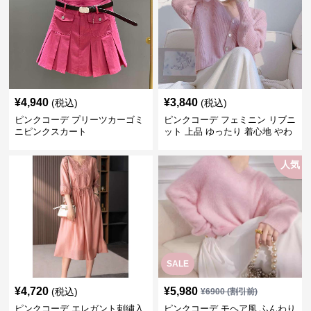
¥
4,940
¥
3,840
(税込)
(税込)
ピンクコーデ プリーツカーゴミ
ピンクコーデ フェミニン リブニ
ニピンクスカート
ット 上品 ゆったり 着心地 やわ
らか 上質 着回し もてピンク ピ
ンクカーディガン ピンクコーデ
人気
SALE
¥
4,720
¥
5,980
(税込)
¥
6900
(割引前)
ピンクコーデ エレガント刺繍入
ピンクコーデ モヘア風 ふんわり