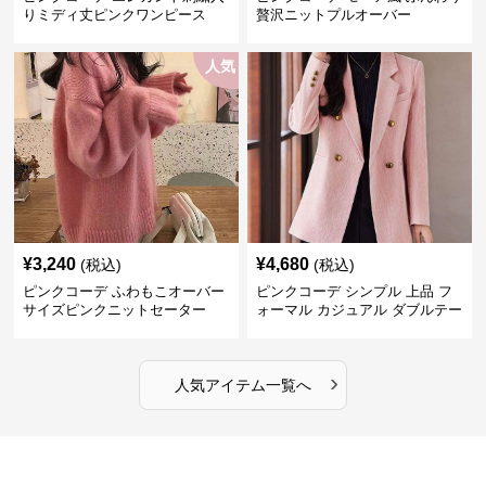
りミディ丈ピンクワンピース
贅沢ニットプルオーバー
人気
¥
3,240
¥
4,680
(税込)
(税込)
ピンクコーデ ふわもこオーバー
ピンクコーデ シンプル 上品 フ
サイズピンクニットセーター
ォーマル カジュアル ダブルテー
ラード ピンクジャケット
›
人気アイテム一覧へ