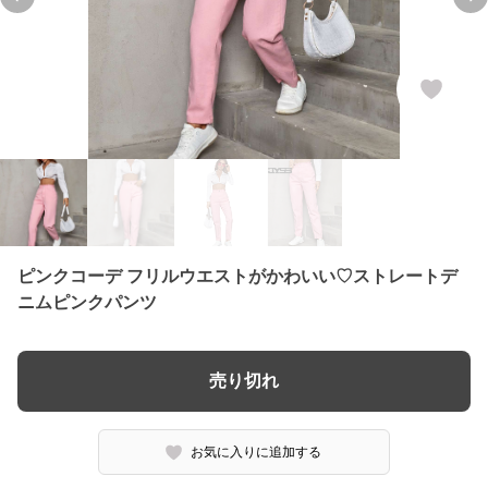
Previous slide
Ne
ピンクコーデ フリルウエストがかわいい♡ストレートデ
ニムピンクパンツ
売り切れ
お気に入りに追加する