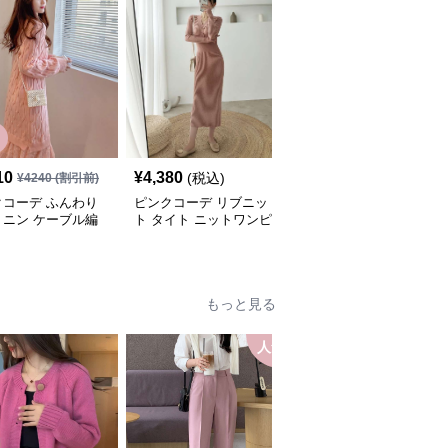
10
¥
4,380
¥
3,780
(税込)
(税込)
¥
4240
(割引前)
クコーデ ふんわり
ピンクコーデ リブニッ
ピンクコーデ リブニッ
ミニン ケーブル編
ト タイト ニットワンピ
ト 長袖 華やか 女性らし
ット 長袖 秋冬 ゆっ
ひざ下 ロング 長袖 秋冬
い Vネック スタイルア
リブニット ピンク
ワンピース エレガント
ップ シンプル タイト ピ
ピース 体型カバー
女性 着やせ ピンクワン
ンクワンピース ピンク
地抜群 ピンクコー
ピース ピンクコーデ
コーデ
もっと見る
人気