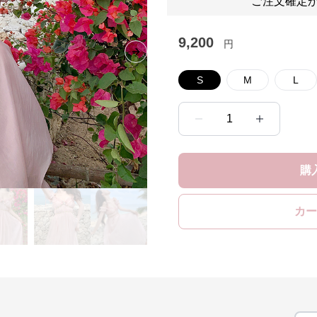
ご注文確定か
9,200
円
Next slide
S
M
L
1
購
カー