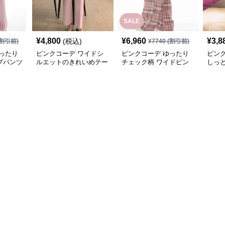
SALE
¥
4,800
¥
6,960
¥
3,8
(税込)
割引前)
¥
7740
(割引前)
ったり
ピンクコーデ ワイドシ
ピンクコーデ ゆったり
ピン
プパンツ
ルエットのきれいめテー
チェック柄 ワイドピン
しっと
パードピンクパンツ
クパンツ
上品 
ト デ
カー
ーデ