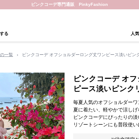
ピンクコーデ専門通販 PinkyFashion
する
人
の一覧
›
ピンクコーデ オフショルダーロング丈ワンピース淡いピン
ピンクコーデ オ
ピース淡いピンク
毎夏人気のオフショルダーワ
夏に着たい、軽やかで涼しげ
ピンクコーデにぴったりの淡
リゾートシーンにも普段使い