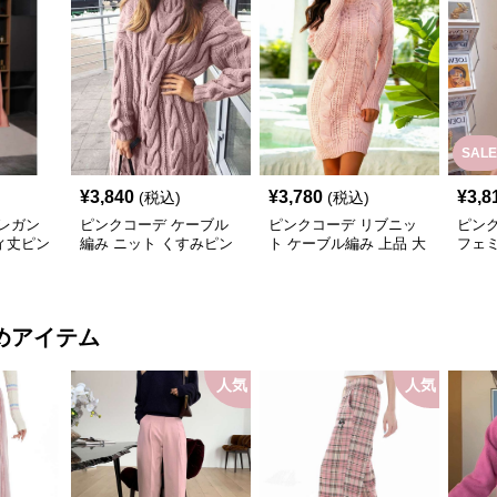
SALE
¥
3,840
¥
3,780
¥
3,8
(税込)
(税込)
レガン
ピンクコーデ ケーブル
ピンクコーデ リブニッ
ピン
ィ丈ピン
編み ニット くすみピン
ト ケーブル編み 上品 大
フェ
ク 大人 女性 ゆったり 体
人 レディース あったか
み ニ
型カバー 長袖 あったか
カジュアル オフィス タ
たり 
ワンピース ピンクコー
ートルネック ピンクワ
ワン
デ
ンピース
着心
めアイテム
デ
人気
人気