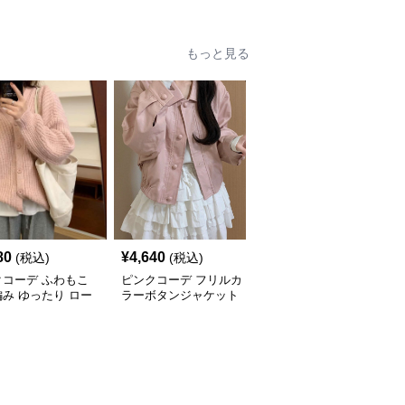
もっと見る
80
¥
4,640
¥
12,700
(税込)
(税込)
(税込)
クコーデ ふわもこ
ピンクコーデ フリルカ
ピンクコーデ エレガン
み ゆったり ロー
ラーボタンジャケット
トな襟付きフレアコート
ジニット パーカー
薄手アウター
ワンピース
 秋冬 レディース 着
アウター 羽織り ピ
カーディガン ピン
ーデ