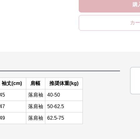
購
カー
袖丈(cm)
肩幅
推奨体重(kg)
45
落肩袖
40-50
47
落肩袖
50-62.5
49
落肩袖
62.5-75