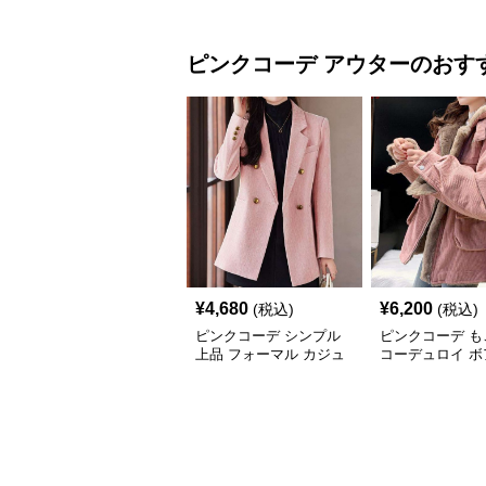
ピンクコーデ
アウター
のおす
¥
4,680
¥
6,200
(税込)
(税込)
ピンクコーデ シンプル
ピンクコーデ も
上品 フォーマル カジュ
コーデュロイ ボ
アル ダブルテーラード
クジャケット ブ
ピンクジャケット
ジャケットコート
ァー