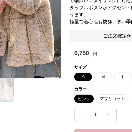
で幅広いスタイリングに対応
ダッフルボタンがアクセント
ります。
軽量で着心地も抜群、寒い季
ご注文確定か
6,750
円
Next slide
サイズ
S
M
L
カラー
ピンク
アプリコット
1