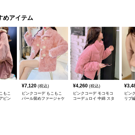
すめアイテム
¥
7,120
¥
4,260
¥
3,4
(税込)
(税込)
こもこ
ピンクコーデ もこもこ
ピンクコーデ モコモコ
ピン
アピン
パール留めファージャケ
コーデュロイ 中綿 スタ
リブ編
ルゾン
ット ピンクジャケット
ンドカラー ダウンジャ
ゲー
 裏フ
ピンクコーデ
ケット
秋 冬
回し 
ンク
クコ