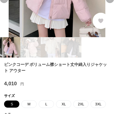
Previous slide
Ne
ピンクコーデ ボリューム襟ショート丈中綿入りジャケッ
ト アウター
4,010
円
サイズ
S
M
L
XL
2XL
3XL