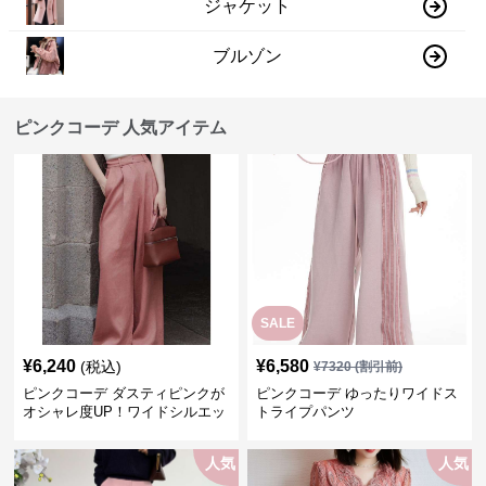
ジャケット
ブルゾン
ピンクコーデ 人気アイテム
SALE
¥
6,240
¥
6,580
(税込)
¥
7320
(割引前)
ピンクコーデ ダスティピンクが
ピンクコーデ ゆったりワイドス
オシャレ度UP！ワイドシルエッ
トライプパンツ
トプリーツパンツ
人気
人気