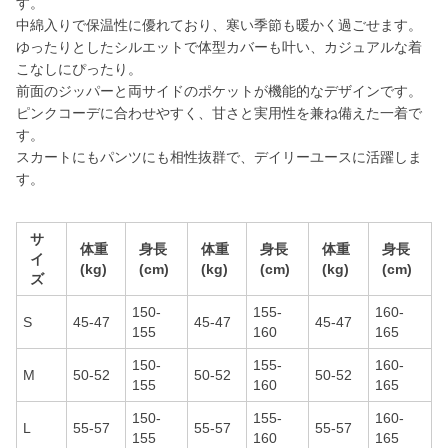
す。
中綿入りで保温性に優れており、寒い季節も暖かく過ごせます。
ゆったりとしたシルエットで体型カバーも叶い、カジュアルな着
こなしにぴったり。
前面のジッパーと両サイドのポケットが機能的なデザインです。
ピンクコーデに合わせやすく、甘さと実用性を兼ね備えた一着で
す。
スカートにもパンツにも相性抜群で、デイリーユースに活躍しま
す。
サ
体重
身長
体重
身長
体重
身長
イ
(kg)
(cm)
(kg)
(cm)
(kg)
(cm)
ズ
150-
155-
160-
S
45-47
45-47
45-47
155
160
165
150-
155-
160-
M
50-52
50-52
50-52
155
160
165
150-
155-
160-
L
55-57
55-57
55-57
155
160
165