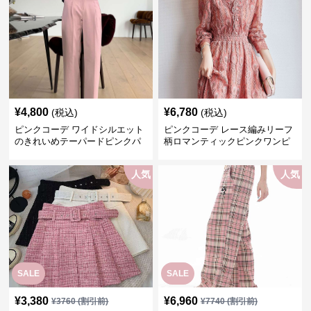
¥
4,800
¥
6,780
(税込)
(税込)
ピンクコーデ ワイドシルエット
ピンクコーデ レース編みリーフ
のきれいめテーパードピンクパ
柄ロマンティックピンクワンピ
ンツ
ース
人気
人気
SALE
SALE
¥
3,380
¥
6,960
¥
3760
(割引前)
¥
7740
(割引前)