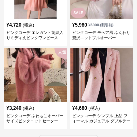
SALE
¥
4,720
¥
5,980
(税込)
¥
6900
(割引前)
ピンクコーデ エレガント刺繍入
ピンクコーデ モヘア風 ふんわり
りミディ丈ピンクワンピース
贅沢ニットプルオーバー
人気
¥
3,240
¥
4,680
(税込)
(税込)
ピンクコーデ ふわもこオーバー
ピンクコーデ シンプル 上品 フ
サイズピンクニットセーター
ォーマル カジュアル ダブルテー
ラード ピンクジャケット