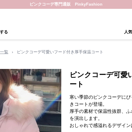
ピンクコーデ専門通販 PinkyFashion
する
人
一覧
›
ピンクコーデ可愛いフード付き厚手保温コート
ピンクコーデ可愛
ート
寒い季節のピンクコーデにぴ
きコートが登場。
厚手の素材で保温性抜群、ふ
を演出します。
おしゃれで感溢れるデザイン