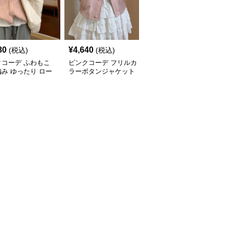
80
¥
4,640
¥
12,700
(税込)
(税込)
(税込)
クコーデ ふわもこ
ピンクコーデ フリルカ
ピンクコーデ エレガン
み ゆったり ロー
ラーボタンジャケット
トな襟付きフレアコート
ジニット パーカー
薄手アウター
ワンピース
 秋冬 レディース 着
アウター 羽織り ピ
カーディガン ピン
ーデ