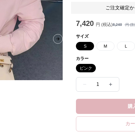
ご注文確定か
7,420
円 (税込)
8,240
円 (
サイズ
Next slide
S
M
L
カラー
ピンク
1
購
カー