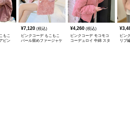
¥
7,120
¥
4,260
¥
3,4
(税込)
(税込)
こもこ
ピンクコーデ もこもこ
ピンクコーデ モコモコ
ピン
アピン
パール留めファージャケ
コーデュロイ 中綿 スタ
リブ編
ルゾン
ット ピンクジャケット
ンドカラー ダウンジャ
ゲー
 裏フ
ピンクコーデ
ケット
秋 冬
回し 
ンク
クコ