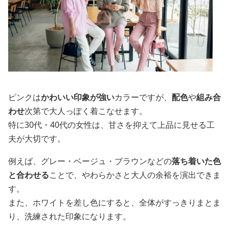
ピンクは
かわいい印象が強い
カラーですが、
配色
や
組み合
わせ
次第で大人っぽく着こなせます。
特に30代・40代の女性は、甘さを抑えて上品に見せる工
夫が大切です。
例えば、グレー・ベージュ・ブラウンなどの
落ち着いた色
と合わせる
ことで、やわらかさと大人の余裕を演出できま
す。
また、ホワイトを差し色にすると、全体がすっきりまとま
り、洗練された印象になります。