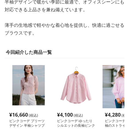
半袖デザインで暖かい季節に最適で、オフィスシーンにも
対応できる上品さを兼ね備えています。
薄手の生地感で軽やかな着心地を提供し、快適に過ごせる
ブラウスです。
今回紹介した商品一覧
¥
16,660
¥
4,100
¥
4,280
(税込)
(税込)
(税込
ピンクコーデ プリーツ
ピンクコーデ ゆったり
ピンクコーデ 
デザイン 半袖シャツブ
シルエットの長袖ピンク
袖のストライプ