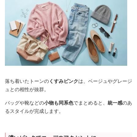
落ち着いたトーンの
くすみピンク
は、ベージュやグレージ
ュとの相性が抜群。
バッグや靴などの
小物も同系色
でまとめると、
統一感
のあ
るスタイルが完成します。