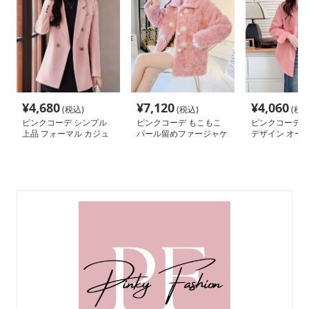
¥
4,680
¥
7,120
¥
4,060
(税込)
(税込)
(税込
ピンクコーデ シンプル
ピンクコーデ もこもこ
ピンクコーデ 
上品 フォーマル カジュ
パール留めファージャケ
デザイン オー
アル ダブルテーラード
ット ピンクジャケット
ズ ジャケット 
ピンクジャケット
ピンクコーデ
ピンクシャツ