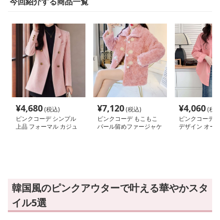
今回紹介する商品一覧
¥
4,680
¥
7,120
¥
4,060
(税込)
(税込)
(税込
ピンクコーデ シンプル
ピンクコーデ もこもこ
ピンクコーデ 
上品 フォーマル カジュ
パール留めファージャケ
デザイン オー
アル ダブルテーラード
ット ピンクジャケット
ズ ジャケット 
ピンクジャケット
ピンクコーデ
ピンクシャツ
韓国風のピンクアウターで叶える華やかスタ
イル5選