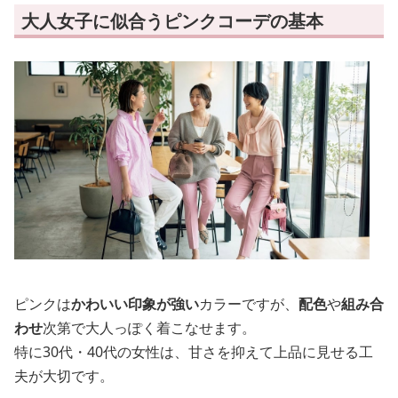
大人女子に似合うピンクコーデの基本
ピンクは
かわいい印象が強い
カラーですが、
配色
や
組み合
わせ
次第で大人っぽく着こなせます。
特に30代・40代の女性は、甘さを抑えて上品に見せる工
夫が大切です。