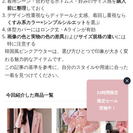
着用シーン・合わせるボトムス・好みのサイズ感を
購入
前に整理
しておく
デザイン性重視ならディテールと丈感、着回し重視なら
くすみ系カラー×シンプルシルエット
を選ぶ
体型カバーにはロング丈・Aラインが有効
画像の色と実物の色の差異
および
サイズ規格の違い
には
特に注意する
韓国風ピンクアウターは、選び方ひとつで印象が大きく変
わる魅力的なアイテムです。
この記事の基準を参考に、自分のスタイルや用途に合った
一着を見つけてください。
24時間限定
今回紹介した商品一覧
限定セール
実施中！