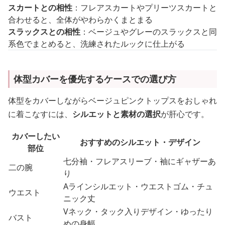
スカートとの相性
：フレアスカートやプリーツスカートと
合わせると、全体がやわらかくまとまる
スラックスとの相性
：ベージュやグレーのスラックスと同
系色でまとめると、洗練されたルックに仕上がる
体型カバーを優先するケースでの選び方
体型をカバーしながらベージュピンクトップスをおしゃれ
に着こなすには、
シルエットと素材の選択
が肝心です。
カバーしたい
おすすめのシルエット・デザイン
部位
七分袖・フレアスリーブ・袖にギャザーあ
二の腕
り
Aラインシルエット・ウエストゴム・チュ
ウエスト
ニック丈
Vネック・タック入りデザイン・ゆったり
バスト
めの身幅