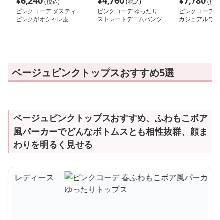
¥
6,240
¥
4,760
¥
7,780
(税込)
(税込)
(税込
ピンクコーデ ダスティ
ピンクコーデ ゆったり
ピンクコーデ 
ピンクがオシャレ度
ストレートデニムパンツ
カジュアルワイ
UP！ワイドシルエット
プリーツパンツ
ベージュピンクトップスおすすめ5選
ベージュピンクトップスおすすめ、ふわもこボア
風パーカーでどんなボトムスとも相性抜群、顔ま
わりを明るく見せる