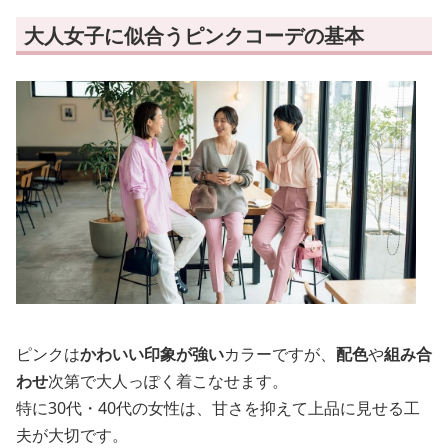
大人女子に似合うピンクコーデの基本
ピンクは
かわいい印象が強い
カラーですが、
配色
や
組み合
わせ
次第で大人っぽく着こなせます。
特に30代・40代の女性は、甘さを抑えて上品に見せる工
夫が大切です。