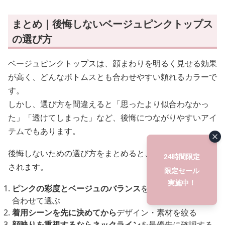
まとめ｜後悔しないベージュピンクトップス
の選び方
ベージュピンクトップスは、顔まわりを明るく見せる効果
が高く、どんなボトムスとも合わせやすい頼れるカラーで
す。
しかし、選び方を間違えると「思ったより似合わなかっ
た」「透けてしまった」など、後悔につながりやすいアイ
テムでもあります。
後悔しないための選び方をまとめると、以下の5点に集約
24時間限定
されます。
限定セール
実施中！
ピンクの彩度とベージュのバランス
を自分の肌トーンに
合わせて選ぶ
着用シーンを先に決めてから
デザイン・素材を絞る
顔映りを重視するならネックライン
を最優先に確認する