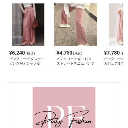
¥
6,240
¥
4,760
¥
7,780
(税込)
(税込)
(税込
ピンクコーデ ダスティ
ピンクコーデ ゆったり
ピンクコーデ 
ピンクがオシャレ度
ストレートデニムパンツ
カジュアルワイ
UP！ワイドシルエット
プリーツパンツ