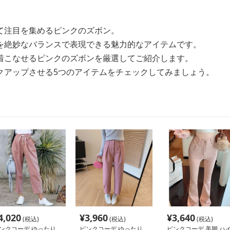
て注目を集めるピンクのズボン。
を絶妙なバランスで表現できる魅力的なアイテムです。
着こなせるピンクのズボンを厳選してご紹介します。
クアップさせる5つのアイテムをチェックしてみましょう。
4,020
¥
3,960
¥
3,640
(税込)
(税込)
(税込)
ンクコーデ ゆったり
ピンクコーデ ゆったり
ピンクコーデ 美脚 ハ