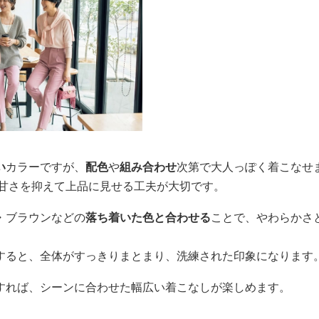
い
カラーですが、
配色
や
組み合わせ
次第で大人っぽく着こなせ
、甘さを抑えて上品に見せる工夫が大切です。
・ブラウンなどの
落ち着いた色と合わせる
ことで、やわらかさ
すると、全体がすっきりまとまり、洗練された印象になります
すれば、シーンに合わせた幅広い着こなしが楽しめます。