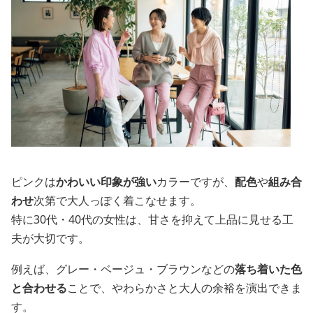
ピンクは
かわいい印象が強い
カラーですが、
配色
や
組み合
わせ
次第で大人っぽく着こなせます。
特に30代・40代の女性は、甘さを抑えて上品に見せる工
夫が大切です。
例えば、グレー・ベージュ・ブラウンなどの
落ち着いた色
と合わせる
ことで、やわらかさと大人の余裕を演出できま
す。