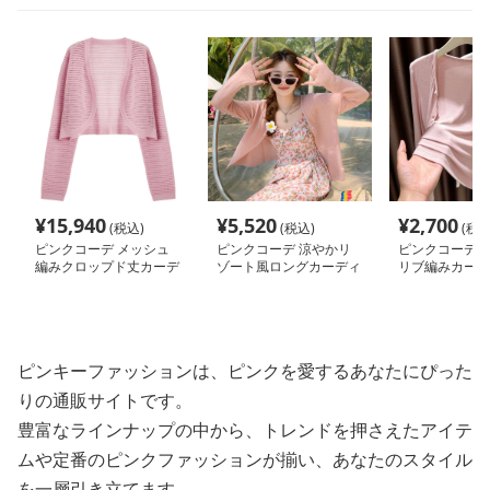
¥
15,940
¥
5,520
¥
2,700
(税込)
(税込)
(税込
ピンクコーデ メッシュ
ピンクコーデ 涼やかリ
ピンクコーデ 
編みクロップド丈カーデ
ゾート風ロングカーディ
リブ編みカーデ
ィガン
ガン
ピンキーファッションは、ピンクを愛するあなたにぴった
りの通販サイトです。
豊富なラインナップの中から、トレンドを押さえたアイテ
ムや定番のピンクファッションが揃い、あなたのスタイル
を一層引き立てます。