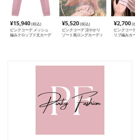
¥
15,940
¥
5,520
¥
2,700
(税込)
(税込)
(税込
ピンクコーデ メッシュ
ピンクコーデ 涼やかリ
ピンクコーデ 
編みクロップド丈カーデ
ゾート風ロングカーディ
リブ編みカーデ
ィガン
ガン