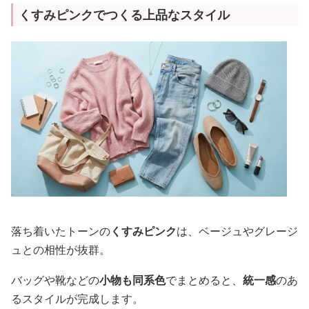
くすみピンクでつくる上品なスタイル
落ち着いたトーンの
くすみピンク
は、ベージュやグレージ
ュとの相性が抜群。
バッグや靴などの
小物も同系色
でまとめると、
統一感
のあ
るスタイルが完成します。