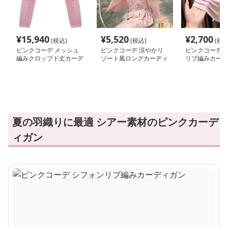
¥
15,940
¥
5,520
¥
2,700
(税込)
(税込)
(税込
ピンクコーデ メッシュ
ピンクコーデ 涼やかリ
ピンクコーデ 
編みクロップド丈カーデ
ゾート風ロングカーディ
リブ編みカーデ
ィガン
ガン
夏の羽織りに最適 シアー素材のピンクカーデ
ィガン